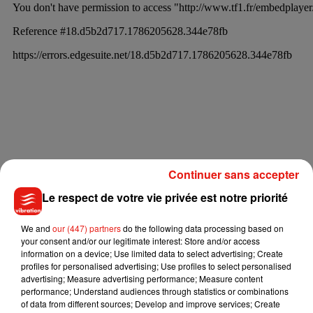
Continuer sans accepter
Le respect de votre vie privée est notre priorité
We and
our (447) partners
do the following data processing based on
« LA MEILLEURE SAISON DE
THE
VOICE
KIDS
»
your consent and/or our legitimate interest: Store and/or access
information on a device; Use limited data to select advertising; Create
profiles for personalised advertising; Use profiles to select personalised
Pour rappel, juste avant le début des auditions à l’aveugle de
advertising; Measure advertising performance; Measure content
cette cinquième saison de The
Voice
Kids
, les quatre coachs,
performance; Understand audiences through statistics or combinations
of data from different sources; Develop and improve services; Create
dont les deux nouveaux Amel
Bent
et Soprano, avaient livré