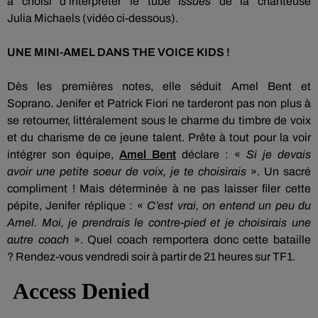
a
choisi
d’interpréter le tube
Issues
de la chanteuse
Julia
Michaels (vidéo ci-dessous)
.
UNE
MINI-AMEL
DANS
THE
VOICE
KIDS
!
Dès les premières notes, elle séduit Amel
Bent
et
Soprano.
Jenifer et Patrick
Fiori
ne tarderont pas non plus à
se retourner, littéralement sous le charme du timbre de voix
et du charisme de ce jeune talent.
Prête à tout pour la voir
intégrer son équipe,
Amel
Bent
déclare :
«
Si je devais
avoir
une petite
soeur de voix, je te choisirais
».
Un sacré
compliment !
Mais déterminée à ne pas laisser filer cette
pépite, Jenifer réplique :
«
C’est vrai, on entend un peu du
Amel.
Moi, je prendrais le contre-pied et je choisirais une
autre coach
».
Quel coach remportera donc cette bataille
?
Rendez-vous vendredi soir à partir de 21 heures sur TF1.