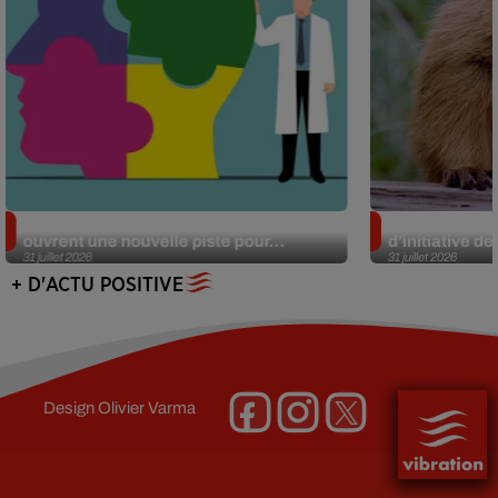
Alzheimer : des chercheurs japonais
Des marmottes
ouvrent une nouvelle piste pour...
d’initiative d
31 juillet 2026
31 juillet 2026
+ D'ACTU POSITIVE
Design
Olivier Varma