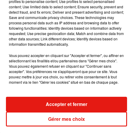
profiles to personalise content; Use profiles to select personalised
leurs premières impressions.
«
Le casting, c’est un truc de
content; Use limited data to select content; Ensure security, prevent and
fou.
Je
suis nouveau,
moi, il fallait y aller doucement
»,
detect fraud, and fix errors; Deliver and present advertising and content;
Save and communicate privacy choices. These technologies may
déclarait Soprano, tandis qu’Amel
Bent
affirmait qu’il
process personal data such as IP address and browsing data to offer
s’agissait de «
la meilleure saison de
TheVoice
Kids
en
following functionalities: Identify devices based on information actively
terme de niveau
».
«
C
’était une première pour moi, j’ai
requested; Use precise geolocation data; Match and combine data from
other data sources; Link different devices; Identify devices based on
trouvé que c’était inhumain de chanter comme ça, à cet âge-
information transmitted automatically.
là.
Franchement, je ne peux pas vous en dire plus, mais j’ai
pris tarte sur tarte, jour après jour, audition après
Vous pouvez accepter en cliquant sur "Accepter et fermer", ou affiner en
audition.
C’est du jamais-vu, du jamais entendu,
sélectionnant les finalités et/ou partenaires dans "Gérer mes choix".
Vous pouvez également refuser en cliquant sur "Continuer sans
c’est
incroyable
»,
ajoutait-elle, bluffée.
accepter". Vos préférences ne s'appliqueront que pour ce site. Vous
pouvez mettre à jour vos choix, ou retirer votre consentement à tout
moment via le lien "Gérer les cookies" situé en bas de chaque page.
Musique
Accepter et fermer
Gérer mes choix
Julien Lieb s’essaye à la vie de chatelain
dans son nouveau clip
7 août 2026