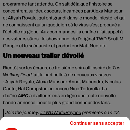
programme tant attendu. On sait déjà que l’histoire se
concentrera sur deux soeurs,
incarnées par Alexa Mansour
et Aliyah Royale
, qui ont grandi dans le monde infesté, et qui
ne connaissent qu’un quotidien où le virus s’est propagé à
l’échelle du globe. Aux commandes, la chaîne a fait appel à
des valeurs sûres : le showrunner de l’original TWD Scott M.
Gimple et le scénariste et producteur Matt Negrete.
Un nouveau trailer dévoilé
Bientôt sur les écrans, ce troisième spin-off inspiré de
The
Walking Dead
fait la part belle à de nouveaux visages
: Aliyah Royale, Alexa Mansour, Annet Mahendru, Nicolas
Cantu, Hal Cumpston ou encore Nico Tortorella. La
chaîne
AMC
a d'ailleurs mis en ligne une toute nouvelle
bande-annonce, pour le plus grand bonheur des fans.
Join the journey.
#TWDWorldBeyond
premieres on 4.12.
pic.twitter.com/LuEotCL7h8
Continuer sans accepter
— TWDWorldBeyond (@TWDWorldBeyond)
February 24,