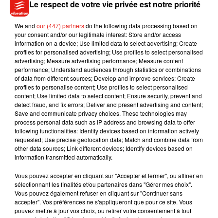
Le respect de votre vie privée est notre priorité
2020
We and
our (447) partners
do the following data processing based on
Intitulé
The Walking Dead : World Beyond,
ce troisième
your consent and/or our legitimate interest: Store and/or access
spin-off ne comportera que deux saisons. La première saison
information on a device; Use limited data to select advertising; Create
comptera ainsi 10 épisodes et débutera
le 10 avril prochain,
profiles for personalised advertising; Use profiles to select personalised
advertising; Measure advertising performance; Measure content
en France sur Amazon Prime Vidéo
.
performance; Understand audiences through statistics or combinations
of data from different sources; Develop and improve services; Create
profiles to personalise content; Use profiles to select personalised
content; Use limited data to select content; Ensure security, prevent and
detect fraud, and fix errors; Deliver and present advertising and content;
Musique
Save and communicate privacy choices. These technologies may
process personal data such as IP address and browsing data to offer
following functionalities: Identify devices based on information actively
requested; Use precise geolocation data; Match and combine data from
Julien Lieb s’essaye à la vie de chatelain
other data sources; Link different devices; Identify devices based on
dans son nouveau clip
information transmitted automatically.
7 août 2026
Vous pouvez accepter en cliquant sur "Accepter et fermer", ou affiner en
sélectionnant les finalités et/ou partenaires dans "Gérer mes choix".
Vous pouvez également refuser en cliquant sur "Continuer sans
accepter". Vos préférences ne s'appliqueront que pour ce site. Vous
Madonna sort enfin le remix de « Love
pouvez mettre à jour vos choix, ou retirer votre consentement à tout