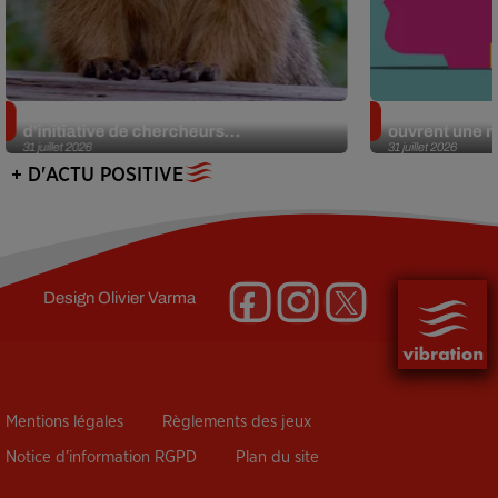
Des marmottes sur OnlyFans : la drôle
Alzheimer : d
d’initiative de chercheurs...
ouvrent une no
31 juillet 2026
31 juillet 2026
+ D'ACTU POSITIVE
Design
Olivier Varma
Mentions légales
Règlements des jeux
Notice d’information RGPD
Plan du site