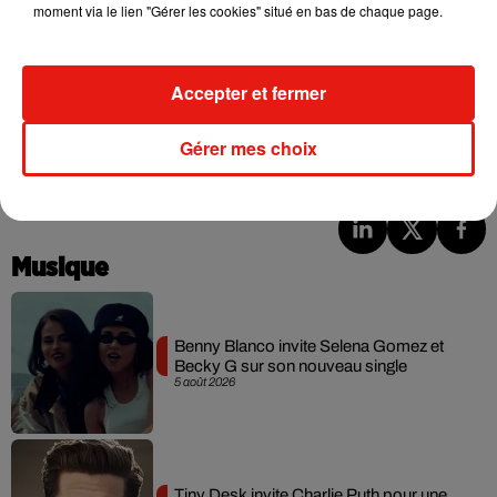
moment via le lien "Gérer les cookies" situé en bas de chaque page.
Thomas Pesquet. Et la préparation des futures missions vers
Mars et la Lune - pour laquelle il est candidat.
L'ESA a également obtenu une mission supplémentaire en
Accepter et fermer
2021 pour le premier vol de l'astronaute allemand Matthias
Maurer, qui s'entraîne actuellement comme doublure de
Gérer mes choix
Thomas Pesquet.
Musique
Benny Blanco invite Selena Gomez et
Becky G sur son nouveau single
5 août 2026
Tiny Desk invite Charlie Puth pour une