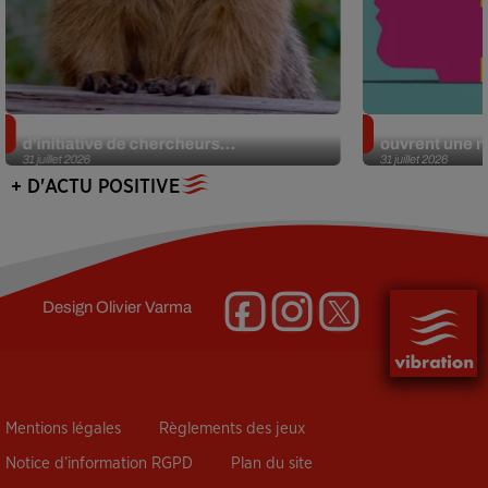
Des marmottes sur OnlyFans : la drôle
Alzheimer : d
d’initiative de chercheurs...
ouvrent une no
31 juillet 2026
31 juillet 2026
+ D'ACTU POSITIVE
Design
Olivier Varma
Mentions légales
Règlements des jeux
Notice d’information RGPD
Plan du site