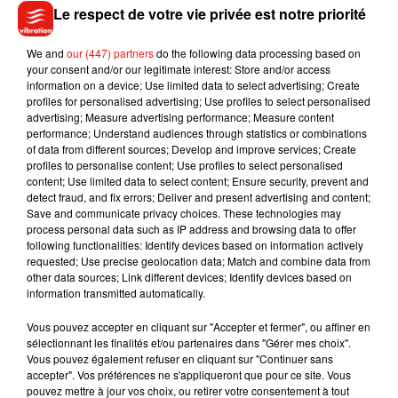
you install the "launch" app on these giant tablet-screens?
Le respect de votre vie privée est notre priorité
�x�&�xÉ�x"�
pic.twitter.com/wD7zOf7EAl
— Thomas Pesquet (@Thom_astro)
We and
our (447) partners
do the following data processing based on
July 28, 2020
your consent and/or our legitimate interest: Store and/or access
information on a device; Use limited data to select advertising; Create
profiles for personalised advertising; Use profiles to select personalised
Sa seconde mission de six mois s'appellera "Alpha", d'après
advertising; Measure advertising performance; Measure content
performance; Understand audiences through statistics or combinations
Alpha du Centaure, le système planétaire le plus proche de
of data from different sources; Develop and improve services; Create
la Terre, qui avait également inspiré la mission "Proxima". Le
profiles to personalise content; Use profiles to select personalised
nom a été choisi parmi plus de 27 000 propositions lors d'un
content; Use limited data to select content; Ensure security, prevent and
detect fraud, and fix errors; Deliver and present advertising and content;
concours de l'ESA. Alpha était aussi l'appellation d'origine
Save and communicate privacy choices. These technologies may
de la Station, dont il est toujours l'indicatif d'appel radio.
process personal data such as IP address and browsing data to offer
following functionalities: Identify devices based on information actively
L'équipage de l'ISS sera composé en moyenne de sept
requested; Use precise geolocation data; Match and combine data from
membres - au lieu de six, les capsules habitées américaines
other data sources; Link different devices; Identify devices based on
pouvant embarquer quatre personnes, soit une de plus que
information transmitted automatically.
les Soyouz.
Vous pouvez accepter en cliquant sur "Accepter et fermer", ou affiner en
sélectionnant les finalités et/ou partenaires dans "Gérer mes choix".
A programme : beaucoup de recherche scientifique, avec
Vous pouvez également refuser en cliquant sur "Continuer sans
notamment des expériences sur les cellules souches et leur
accepter". Vos préférences ne s'appliqueront que pour ce site. Vous
vieillissement, très différent en micropesanteur, a expliqué
pouvez mettre à jour vos choix, ou retirer votre consentement à tout