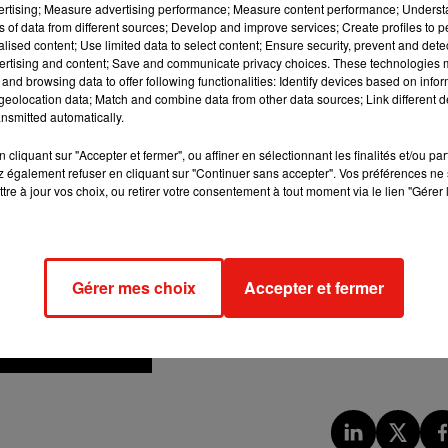
vertising; Measure advertising performance; Measure content performance; Unders
une sortie au cinéma courant 2022, juste avant le troisième vo
ns of data from different sources; Develop and improve services; Create profiles to 
n 2023.
alised content; Use limited data to select content; Ensure security, prevent and detect
ertising and content; Save and communicate privacy choices. These technologies
and browsing data to offer following functionalities: Identify devices based on infor
eolocation data; Match and combine data from other data sources; Link different de
nsmitted automatically.
cliquant sur "Accepter et fermer", ou affiner en sélectionnant les finalités et/ou pa
 également refuser en cliquant sur "Continuer sans accepter". Vos préférences ne 
tre à jour vos choix, ou retirer votre consentement à tout moment via le lien "Gérer 
Gérer mes choix
Accepter et fermer