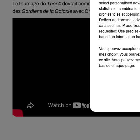
select personalised ad
Le tournage de
Thor 4
devrait commencer début 2021 pour 
statistics or combinatio
des
Gardiens de la Galaxie
avec Chris Pratt, lui attendu e
profiles to select person
Deliver and present adv
data such as IP address 
requested; Use precise g
based on information tra
Vous pouvez accepter en 
mes choix". Vous pouvez
ce site. Vous pouvez met
bas de chaque page.