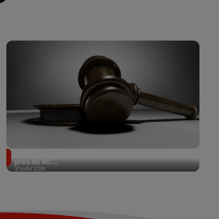
Il achète une veste 3 dollars en friperie et la revend
près de 90...
30 juillet 2026