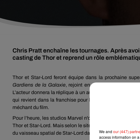
Chris Pratt enchaîne les tournages. Après avoir
casting de Thor et reprend un rôle emblématiq
Thor et Star-Lord feront équipe dans la prochaine super
Gardiens de la Galaxie
, rejoint en effet le casting du 
L’acteur donnera la réplique à un autre Chris, à savoir C
qui revient dans la franchise pour la première fois depu
méchant du film.
Pour l’heure, les studios Marvel n'ont rien dévoilé de l’i
Thor et Star-Lord. Mais selon le site américain
Variety
, ce
We and
our (447) partn
du vaisseau spatial de Star-Lord dans les dernières scène
access information on a 