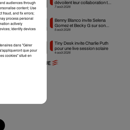
tand audiences through
dévoilent leur collaboration tant
let
7 août 2026
personalise content; Use
attendue
 fraud, and fix errors;
 may process personal
Benny Blanco invite Selena
mation actively
Gomez et Becky G sur son
vices; Identify devices
5 août 2026
nouveau single
Tiny Desk invite Charlie Puth
rtenaires dans "Gérer
pour une live session solaire
s'appliqueront que pour
4 août 2026
les cookies" situé en
+ DE MUSIQUE