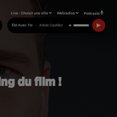
Live :
Choisir une ville
Webradios
Podcasts
-
Adele Castillon
Été Avec Toi
ing du film !