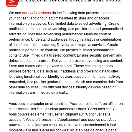
stratégie, attachée de presse, et chargée d'affaires côté
We and
our (447) partners
do the following data processing based on
femmes. Les hommes qui exercent les professions de coach
your consent and/or our legitimate interest: Store and/or access
sportif, d'enseignant, d'architecte et de coach personnel ont
information on a device; Use limited data to select advertising; Create
également fait de nombreuses rencontres cette année. Vous
profiles for personalised advertising; Use profiles to select personalised
advertising; Measure advertising performance; Measure content
savez ce qu'il vous reste à faire !
performance; Understand audiences through statistics or combinations
of data from different sources; Develop and improve services; Create
profiles to personalise content; Use profiles to select personalised
content; Use limited data to select content; Ensure security, prevent and
Musique
detect fraud, and fix errors; Deliver and present advertising and content;
Save and communicate privacy choices. These technologies may
process personal data such as IP address and browsing data to offer
following functionalities: Identify devices based on information actively
requested; Use precise geolocation data; Match and combine data from
Julien Lieb s’essaye à la vie de chatelain
other data sources; Link different devices; Identify devices based on
dans son nouveau clip
information transmitted automatically.
7 août 2026
Vous pouvez accepter en cliquant sur "Accepter et fermer", ou affiner en
sélectionnant les finalités et/ou partenaires dans "Gérer mes choix".
Vous pouvez également refuser en cliquant sur "Continuer sans
accepter". Vos préférences ne s'appliqueront que pour ce site. Vous
Madonna sort enfin le remix de « Love
pouvez mettre à jour vos choix, ou retirer votre consentement à tout
Sensation » avec Kylie Minogue
moment via le lien "Gérer les cookies" situé en bas de chaque page.
7 août 2026