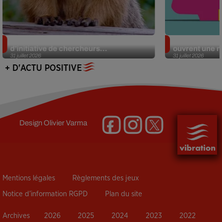
Des marmottes sur OnlyFans : la drôle
Alzheimer : d
d’initiative de chercheurs...
ouvrent une no
31 juillet 2026
31 juillet 2026
+ D'ACTU POSITIVE
Design
Olivier Varma
Mentions légales
Règlements des jeux
Notice d’information RGPD
Plan du site
Archives
2026
2025
2024
2023
2022