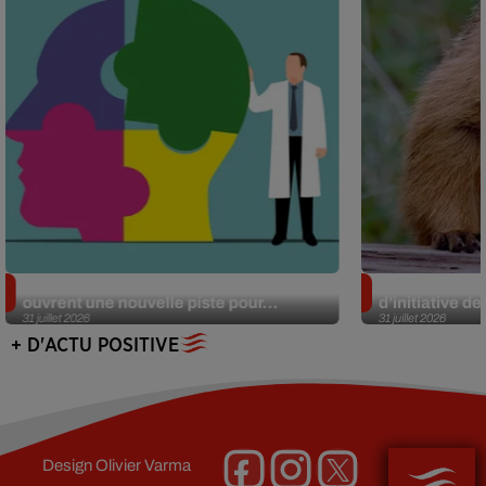
Alzheimer : des chercheurs japonais
Des marmottes
ouvrent une nouvelle piste pour...
d’initiative d
31 juillet 2026
31 juillet 2026
+ D'ACTU POSITIVE
Design
Olivier Varma