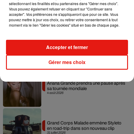
sélectionnant les finalités et/ou partenaires dans "Gérer mes choix".
Benny Blanco invite Selena Gomez et
Vous pouvez également refuser en cliquant sur "Continuer sans
Becky G sur son nouveau single
5 août 2026
accepter". Vos préférences ne s'appliqueront que pour ce site. Vous
pouvez mettre à jour vos choix, ou retirer votre consentement à tout
moment via le lien "Gérer les cookies" situé en bas de chaque page.
Tiny Desk invite Charlie Puth pour une
Accepter et fermer
live session solaire
4 août 2026
Gérer mes choix
Ariana Grande prendra une pause après
sa tournée mondiale
4 août 2026
Grand Corps Malade emmène Styleto
en road-trip dans son nouveau clip
31 juillet 2026