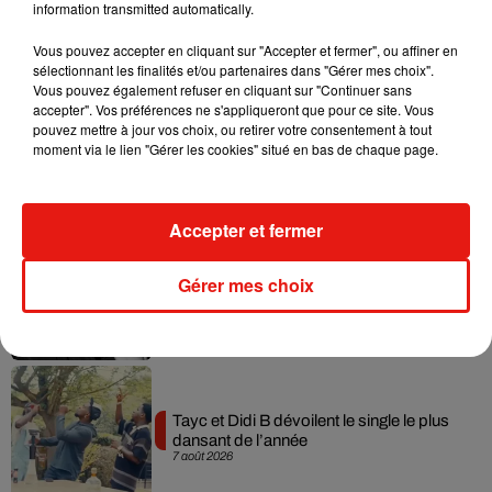
information transmitted automatically.
Musique
Vous pouvez accepter en cliquant sur "Accepter et fermer", ou affiner en
sélectionnant les finalités et/ou partenaires dans "Gérer mes choix".
Vous pouvez également refuser en cliquant sur "Continuer sans
accepter". Vos préférences ne s'appliqueront que pour ce site. Vous
Julien Lieb s’essaye à la vie de chatelain
pouvez mettre à jour vos choix, ou retirer votre consentement à tout
dans son nouveau clip
moment via le lien "Gérer les cookies" situé en bas de chaque page.
7 août 2026
Accepter et fermer
Madonna sort enfin le remix de « Love
Gérer mes choix
Sensation » avec Kylie Minogue
7 août 2026
Tayc et Didi B dévoilent le single le plus
dansant de l’année
7 août 2026