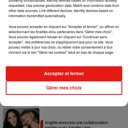
following functionalities: Identify devices based on information actively
requested; Use precise geolocation data; Match and combine data from
Ariana Grande prendra une pause après
other data sources; Link different devices; Identify devices based on
sa tournée mondiale
information transmitted automatically.
4 août 2026
Vous pouvez accepter en cliquant sur "Accepter et fermer", ou affiner en
sélectionnant les finalités et/ou partenaires dans "Gérer mes choix".
Vous pouvez également refuser en cliquant sur "Continuer sans
accepter". Vos préférences ne s'appliqueront que pour ce site. Vous
Grand Corps Malade emmène Styleto
pouvez mettre à jour vos choix, ou retirer votre consentement à tout
en road-trip dans son nouveau clip
moment via le lien "Gérer les cookies" situé en bas de chaque page.
31 juillet 2026
Accepter et fermer
Ariana Grande se libère dans son nouvel
Gérer mes choix
album « Petals »
31 juillet 2026
Angèle annonce une collaboration
inédite avec Amelie Lens