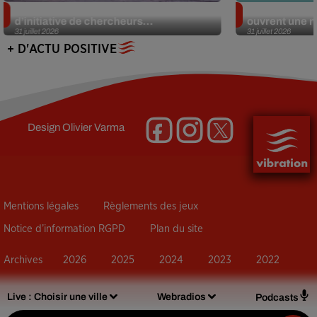
Des marmottes sur OnlyFans : la drôle
Alzheimer : d
d’initiative de chercheurs...
ouvrent une no
31 juillet 2026
31 juillet 2026
+ D'ACTU POSITIVE
Design
Olivier Varma
Mentions légales
Règlements des jeux
Notice d’information RGPD
Plan du site
Archives
2026
2025
2024
2023
2022
Live :
Choisir une ville
Webradios
Podcasts