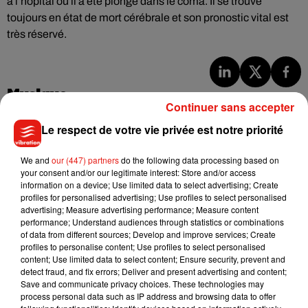
à l’hôpital où il a été plongé dans le coma. Il se trouve
toujours en état de mort cérébrale et son pronostic vital est
très réservé.
Musique
Continuer sans accepter
Le respect de votre vie privée est notre priorité
Benny Blanco invite Selena Gomez et
Becky G sur son nouveau single
We and
our (447) partners
do the following data processing based on
5 août 2026
your consent and/or our legitimate interest: Store and/or access
information on a device; Use limited data to select advertising; Create
profiles for personalised advertising; Use profiles to select personalised
advertising; Measure advertising performance; Measure content
performance; Understand audiences through statistics or combinations
of data from different sources; Develop and improve services; Create
Tiny Desk invite Charlie Puth pour une
profiles to personalise content; Use profiles to select personalised
live session solaire
content; Use limited data to select content; Ensure security, prevent and
4 août 2026
detect fraud, and fix errors; Deliver and present advertising and content;
Save and communicate privacy choices. These technologies may
process personal data such as IP address and browsing data to offer