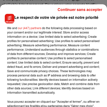
résiliable à tout moment. Pour gérer votre compte Netflix,
Continuer sans accepter
c’est directement sur le site internet Netflix que ça se passe,
rubrique « Mon compte ».
Le respect de votre vie privée est notre priorité
Vous l'attendiez un peu, beaucoup, passionnément...et
We and
our (447) partners
do the following data processing based on
même à la folie !
your consent and/or our legitimate interest: Store and/or access
Netflix est maintenant disponible en option depuis votre
information on a device; Use limited data to select advertising; Create
profiles for personalised advertising; Use profiles to select personalised
Freebox Révolution ! �x�
@NetflixFR
advertising; Measure advertising performance; Measure content
#MerciFree
https://t.co/tygHK6kAA3
performance; Understand audiences through statistics or combinations
pic.twitter.com/88JPHwoFYI
of data from different sources; Develop and improve services; Create
profiles to personalise content; Use profiles to select personalised
— Free (@free)
17 décembre 2019
content; Use limited data to select content; Ensure security, prevent and
detect fraud, and fix errors; Deliver and present advertising and content;
Save and communicate privacy choices. These technologies may
process personal data such as IP address and browsing data to offer
following functionalities: Identify devices based on information actively
requested; Use precise geolocation data; Match and combine data from
Musique
other data sources; Link different devices; Identify devices based on
information transmitted automatically.
Vous pouvez accepter en cliquant sur "Accepter et fermer", ou affiner en
Julien Lieb s’essaye à la vie de chatelain
sélectionnant les finalités et/ou partenaires dans "Gérer mes choix".
dans son nouveau clip