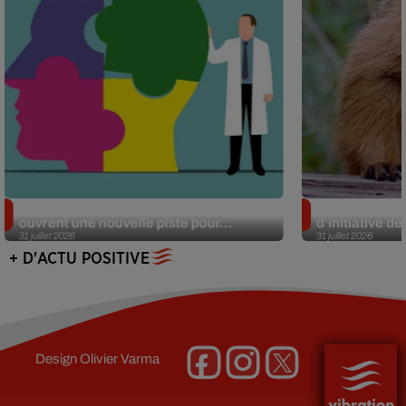
Alzheimer : des chercheurs japonais
Des marmottes
ouvrent une nouvelle piste pour...
d’initiative d
31 juillet 2026
31 juillet 2026
+ D'ACTU POSITIVE
Design
Olivier Varma