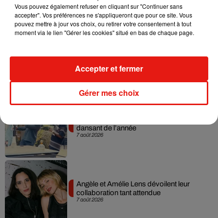
Vous pouvez également refuser en cliquant sur "Continuer sans
7 août 2026
accepter". Vos préférences ne s'appliqueront que pour ce site. Vous
pouvez mettre à jour vos choix, ou retirer votre consentement à tout
moment via le lien "Gérer les cookies" situé en bas de chaque page.
Madonna sort enfin le remix de « Love
Sensation » avec Kylie Minogue
Accepter et fermer
7 août 2026
Gérer mes choix
Tayc et Didi B dévoilent le single le plus
dansant de l’année
7 août 2026
Angèle et Amélie Lens dévoilent leur
collaboration tant attendue
7 août 2026