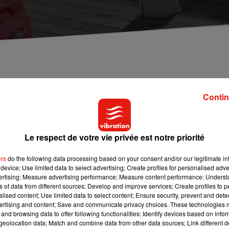
urner les pouces. Ce Tourangeau de 29 ans vient de
xploit destiné à sensibiliser les gens sur la lutte
Contin
ew York à pédalo. Décryptage :
Le respect de votre vie privée est notre priorité
ait la chandelle. Un pari fou relevé par Baptiste Dubanchet et ce
Quel est le lien entre les deux ? C’est simple : lors de son périple
ers
do the following data processing based on your consent and/or our legitimate int
if de ne manger que des produits destinés à la poubelle ou don
device; Use limited data to select advertising; Create profiles for personalised adver
vertising; Measure advertising performance; Measure content performance; Unders
ns of data from different sources; Develop and improve services; Create profiles to 
Paris le 6 janvier 2017, il rejoint successivement
Orléans
,
Tours
,
alised content; Use limited data to select content; Ensure security, prevent and detect
ertising and content; Save and communicate privacy choices. These technologies
 un mois plus tard. L’étape suivante se trouve à Agadir le 18 ma
and browsing data to offer following functionalities: Identify devices based on infor
ction… la Guadeloupe.
eolocation data; Match and combine data from other data sources; Link different de