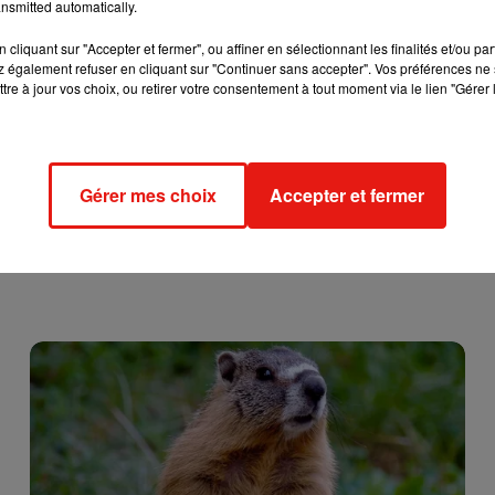
nsmitted automatically.
e satellite pour couvrir l’événement et pouvoir communiquer, il
 Puis après avoir atteint la Floride en avion-stop, il réalise la
cliquant sur "Accepter et fermer", ou affiner en sélectionnant les finalités et/ou pa
élo. Là encore, un mois de sueur, de plaisir et de souffrance.
 également refuser en cliquant sur "Continuer sans accepter". Vos préférences ne 
tre à jour vos choix, ou retirer votre consentement à tout moment via le lien "Gérer 
 est revenu la semaine dernière. En un seul morceau. Et en
 ne nuisaient pas à la santé. Retrouvez son périple complet sur
Gérer mes choix
Accepter et fermer