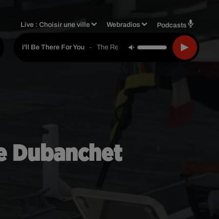
Live :
Choisir une ville
Webradios
Podcasts
-
The Rembrandts
I'll Be There For You
ste Dubanchet