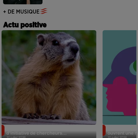
+ DE MUSIQUE
Actu positive
Des marmottes sur OnlyFans : la drôle
Alzheimer : d
d’initiative de chercheurs...
ouvrent une no
31 juillet 2026
31 juillet 2026