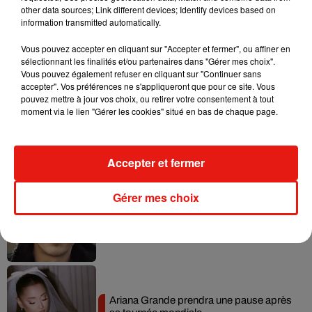
other data sources; Link different devices; Identify devices based on
information transmitted automatically.
Vous pouvez accepter en cliquant sur "Accepter et fermer", ou affiner en
sélectionnant les finalités et/ou partenaires dans "Gérer mes choix".
Musique
Vous pouvez également refuser en cliquant sur "Continuer sans
accepter". Vos préférences ne s'appliqueront que pour ce site. Vous
pouvez mettre à jour vos choix, ou retirer votre consentement à tout
moment via le lien "Gérer les cookies" situé en bas de chaque page.
Benny Blanco invite Selena Gomez et
Becky G sur son nouveau single
5 août 2026
Accepter et fermer
Gérer mes choix
Tiny Desk invite Charlie Puth pour une
live session solaire
4 août 2026
Ariana Grande prendra une pause après