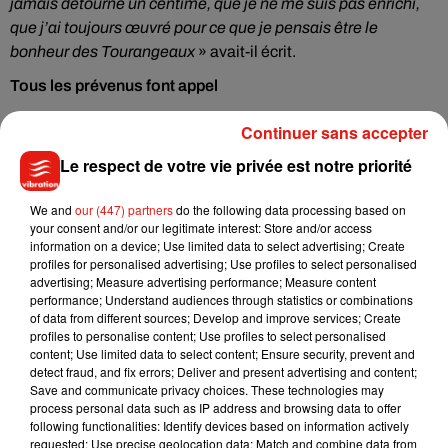
jamais détourné un centime, que je ne me suis pas enrichi,
que j’ai toujours œuvré pour ce que je pensais être le
bonheur des Tourangeaux
» avait-il écrit.
Tous les prévenus font appel
Le procès est alors reporté mais il a finalement bien lieu. Et
Continuer sans accepter
Lise Han est condamnée à un an de prison ferme et à 800
Le respect de votre vie privée est notre priorité
000 euros de dommages et intérêts pour escroquerie et
détournement de fonds publics. Autres accusés dans cette
We and
our (447) partners
do the following data processing based on
affaire, François Lagière, l’ancien directeur de cabinet de
your consent and/or our legitimate interest: Store and/or access
Jean Germain, est condamné à 15 mois de prison avec
information on a device; Use limited data to select advertising; Create
sursis. Jean-François Lemarchand, le directeur de l’office de
profiles for personalised advertising; Use profiles to select personalised
advertising; Measure advertising performance; Measure content
tourisme écope de 10 mois de prison avec sursis. Enfin, le
performance; Understand audiences through statistics or combinations
mari de Lise Han, qui gérait la société Time, est condamné à
of data from different sources; Develop and improve services; Create
5000 euros d’amende.
profiles to personalise content; Use profiles to select personalised
content; Use limited data to select content; Ensure security, prevent and
Des peines qui ne satisfont personne, puisque les quatre
detect fraud, and fix errors; Deliver and present advertising and content;
Save and communicate privacy choices. These technologies may
prévenus ont décidé de faire appel de leur condamnation. Ils
process personal data such as IP address and browsing data to offer
sont donc tous les quatre rejugés depuis ce mercredi 11
following functionalities: Identify devices based on information actively
octobre, devant la cour d’appel d’Orléans.
requested; Use precise geolocation data; Match and combine data from