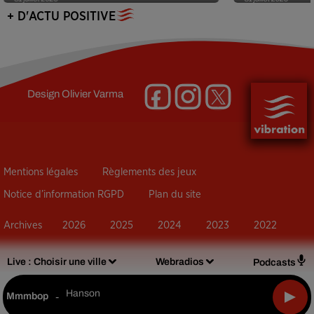
+ D'ACTU POSITIVE
Design
Olivier Varma
Mentions légales
Règlements des jeux
Notice d’information RGPD
Plan du site
Archives
2026
2025
2024
2023
2022
Live :
Choisir une ville
Webradios
Podcasts
Hanson
Mmmbop
-