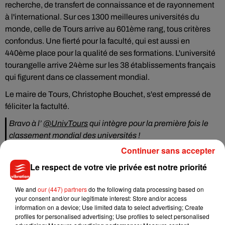
recherche, de transfert de connaissance et de rayonnement
à l'international. Sur ces 1300 meilleures universités du
monde, celle de Tours arrive au 601ème rang, tous critères
confondus. Une fierté pour la faculté, qui est aussi en
440ème place pour la qualité de ses formations. L'université
tourangelle arrive 24ème sur les 38 établissements français
qui figurent dans ce classement mondial.
Le maire de Tours, Christophe Bouchet, s'est empressé de
féliciter la factulté.
Bravo à l’
@UnivTours
qui intègre pour la première fois le
classement mondial des universités !
https://t.co/3mFtOpDmGc
#FiersdeTours
#Tours
Continuer sans accepter
— Christophe Bouchet (@ch_bouchet)
17 septembre 2019
Le respect de votre vie privée est notre priorité
We and
our (447) partners
do the following data processing based on
your consent and/or our legitimate interest: Store and/or access
information on a device; Use limited data to select advertising; Create
Musique
profiles for personalised advertising; Use profiles to select personalised