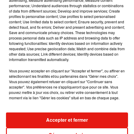
advertising; Measure advertising performance; Measure content
performance; Understand audiences through statistics or combinations
of data from different sources; Develop and improve services; Create
Julien Lieb s’essaye à la vie de chatelain
profiles to personalise content; Use profiles to select personalised
dans son nouveau clip
content; Use limited data to select content; Ensure security, prevent and
7 août 2026
detect fraud, and fix errors; Deliver and present advertising and content;
Save and communicate privacy choices. These technologies may
process personal data such as IP address and browsing data to offer
following functionalities: Identify devices based on information actively
requested; Use precise geolocation data; Match and combine data from
other data sources; Link different devices; Identify devices based on
Madonna sort enfin le remix de « Love
information transmitted automatically.
Sensation » avec Kylie Minogue
7 août 2026
Vous pouvez accepter en cliquant sur "Accepter et fermer", ou affiner en
sélectionnant les finalités et/ou partenaires dans "Gérer mes choix".
Vous pouvez également refuser en cliquant sur "Continuer sans
accepter". Vos préférences ne s'appliqueront que pour ce site. Vous
pouvez mettre à jour vos choix, ou retirer votre consentement à tout
Tayc et Didi B dévoilent le single le plus
moment via le lien "Gérer les cookies" situé en bas de chaque page.
dansant de l’année
7 août 2026
Accepter et fermer