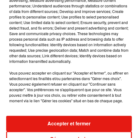
advertising; Measure advertising performance; Measure content
performance; Understand audiences through statistics or combinations
of data from different sources; Develop and improve services; Create
Tayc et Didi B dévoilent le single le plus
profiles to personalise content; Use profiles to select personalised
dansant de l’année
content; Use limited data to select content; Ensure security, prevent and
7 août 2026
detect fraud, and fix errors; Deliver and present advertising and content;
Save and communicate privacy choices. These technologies may
process personal data such as IP address and browsing data to offer
following functionalities: Identify devices based on information actively
requested; Use precise geolocation data; Match and combine data from
other data sources; Link different devices; Identify devices based on
Angèle et Amélie Lens dévoilent leur
information transmitted automatically.
collaboration tant attendue
7 août 2026
Vous pouvez accepter en cliquant sur "Accepter et fermer", ou affiner en
sélectionnant les finalités et/ou partenaires dans "Gérer mes choix".
Vous pouvez également refuser en cliquant sur "Continuer sans
accepter". Vos préférences ne s'appliqueront que pour ce site. Vous
pouvez mettre à jour vos choix, ou retirer votre consentement à tout
Benny Blanco invite Selena Gomez et
moment via le lien "Gérer les cookies" situé en bas de chaque page.
Becky G sur son nouveau single
5 août 2026
Accepter et fermer