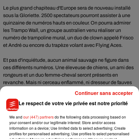
Le plus grand chapiteau d'Europe sera de nouveau installé
sous la Gloriette. 2500 spectateurs pourront assister à une
quinzaine de numéros hauts en couleur. On pourra admirer
les Trampo Wall, un groupe australien venu réaliser un
numéro de trampoline mural, un duo de clown appelé Frisco
et André ou encore du trapèze volant avec Flying Aces.
Et pas d'inquiétude, aucun animal sauvage ne figure dans
ces différents numéros. Une éleveuse de chiens, un ami des
rongeurs et un duo femme-cheval seront présents en
revanche. Mais ni cerceau enflammé, ni dresseur de fauves
n'ont pris place dans la programmation tourangelle. Les
Continuer sans accepter
associations de défense des animaux s'étaient mobilisées
Le respect de votre vie privée est notre priorité
l'an dernier.
We and
our (447) partners
do the following data processing based on
your consent and/or our legitimate interest: Store and/or access
information on a device; Use limited data to select advertising; Create
Musique
profiles for personalised advertising; Use profiles to select personalised