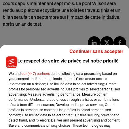
cours depuis maintenant sept mois. Le pont Wilson sera
rendu aux piétons et cycliste une fois les travaux finis et un
bilan sera fait en septembre sur l’impact de cette initiative,
après un an de test.
Continuer sans accepter
Musique
Le respect de votre vie privée est notre priorité
We and
our (447) partners
do the following data processing based on
Benny Blanco invite Selena Gomez et
your consent and/or our legitimate interest: Store and/or access
Becky G sur son nouveau single
5 août 2026
information on a device; Use limited data to select advertising; Create
profiles for personalised advertising; Use profiles to select personalised
advertising; Measure advertising performance; Measure content
performance; Understand audiences through statistics or combinations
of data from different sources; Develop and improve services; Create
profiles to personalise content; Use profiles to select personalised
Tiny Desk invite Charlie Puth pour une
content; Use limited data to select content; Ensure security, prevent and
live session solaire
detect fraud, and fix errors; Deliver and present advertising and content;
4 août 2026
Save and communicate privacy choices. These technologies may