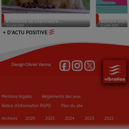
Des marmottes sur OnlyFans : la drôle
Alzheimer : d
d’initiative de chercheurs...
ouvrent une no
31 juillet 2026
31 juillet 2026
+ D'ACTU POSITIVE
Design
Olivier Varma
Mentions légales
Règlements des jeux
Notice d’information RGPD
Plan du site
Archives
2026
2025
2024
2023
2022