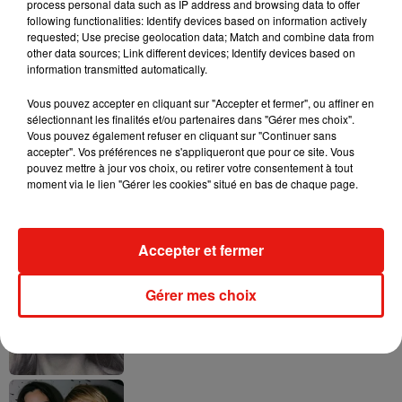
process personal data such as IP address and browsing data to offer
following functionalities: Identify devices based on information actively
requested; Use precise geolocation data; Match and combine data from
other data sources; Link different devices; Identify devices based on
Ariana Grande prendra une pause après
information transmitted automatically.
sa tournée mondiale
4 août 2026
Vous pouvez accepter en cliquant sur "Accepter et fermer", ou affiner en
sélectionnant les finalités et/ou partenaires dans "Gérer mes choix".
Vous pouvez également refuser en cliquant sur "Continuer sans
accepter". Vos préférences ne s'appliqueront que pour ce site. Vous
pouvez mettre à jour vos choix, ou retirer votre consentement à tout
moment via le lien "Gérer les cookies" situé en bas de chaque page.
Grand Corps Malade emmène Styleto
en road-trip dans son nouveau clip
31 juillet 2026
Accepter et fermer
Gérer mes choix
Ariana Grande se libère dans son nouvel
album « Petals »
31 juillet 2026