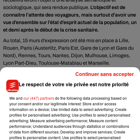
sociologique, qui sera rendue publique.
L’objectif est de
connaitre l’attente des voyageurs, mais surtout d’avoir une
vue d’ensemble sur l’état d’esprit actuel de la population, un
et demi après le début de la crise sanitaire.
Au total, 15 murs d’expression ont été mis en place à Lille,
Rouen, Paris (Austerlitz, Paris Est, Gare de Lyon et Gare du
Nord), Rennes, Tours, Nantes, Dijon, Mulhouse, Limoges,
Lyon Part-Dieu, Toulouse-Matabiau et Marseille.
Continuer sans accepter
Le respect de votre vie privée est notre priorité
Musique
We and
our (447) partners
do the following data processing based on
your consent and/or our legitimate interest: Store and/or access
information on a device; Use limited data to select advertising; Create
profiles for personalised advertising; Use profiles to select personalised
Julien Lieb s’essaye à la vie de chatelain
advertising; Measure advertising performance; Measure content
dans son nouveau clip
performance; Understand audiences through statistics or combinations
7 août 2026
of data from different sources; Develop and improve services; Create
profiles to personalise content; Use profiles to select personalised