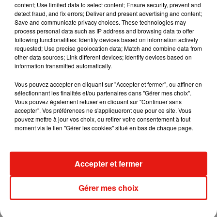
content; Use limited data to select content; Ensure security, prevent and
detect fraud, and fix errors; Deliver and present advertising and content;
Save and communicate privacy choices. These technologies may
Madonna sort enfin le remix de « Love
process personal data such as IP address and browsing data to offer
Sensation » avec Kylie Minogue
following functionalities: Identify devices based on information actively
7 août 2026
requested; Use precise geolocation data; Match and combine data from
other data sources; Link different devices; Identify devices based on
information transmitted automatically.
Vous pouvez accepter en cliquant sur "Accepter et fermer", ou affiner en
Tayc et Didi B dévoilent le single le plus
sélectionnant les finalités et/ou partenaires dans "Gérer mes choix".
dansant de l’année
Vous pouvez également refuser en cliquant sur "Continuer sans
7 août 2026
accepter". Vos préférences ne s'appliqueront que pour ce site. Vous
pouvez mettre à jour vos choix, ou retirer votre consentement à tout
moment via le lien "Gérer les cookies" situé en bas de chaque page.
Angèle et Amélie Lens dévoilent leur
Accepter et fermer
collaboration tant attendue
7 août 2026
Gérer mes choix