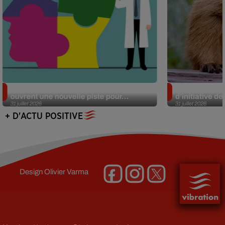
Alzheimer : des chercheurs japonais
Des marmottes
ouvrent une nouvelle piste pour...
d’initiative d
31 juillet 2026
31 juillet 2026
+ D'ACTU POSITIVE
Design
Olivier Varma