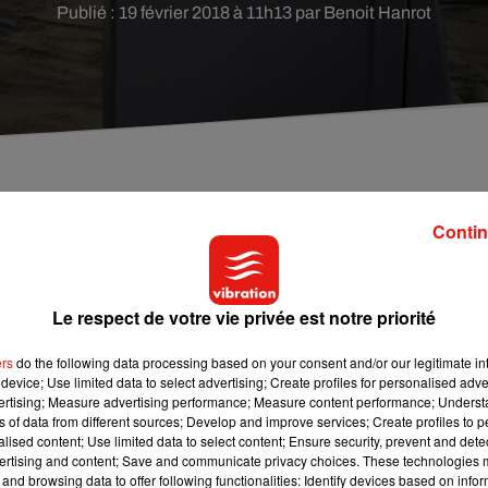
Publié : 19 février 2018 à 11h13 par Benoit Hanrot
devient payant à Tours. Le nouveau dispositif vient
Contin
s heureux. Explications :
Le respect de votre vie privée est notre priorité
t déjà terminées pour les automobilistes. Le nouveau système 
atin. Il avait été dévoilé la semaine dernière par le maire
ers
do the following data processing based on your consent and/or our legitimate int
il s’agit de la suppression de la limite à deux heures de
device; Use limited data to select advertising; Create profiles for personalised adver
vertising; Measure advertising performance; Measure content performance; Unders
ns of data from different sources; Develop and improve services; Create profiles to 
ême place, à conditions de repasser à l’horodateur ou de payer v
alised content; Use limited data to select content; Ensure security, prevent and detect
ertising and content; Save and communicate privacy choices. These technologies
 des heureux. Pour certains élus de l’opposition mais aussi des
and browsing data to offer following functionalities: Identify devices based on infor
s voitures ventouses.