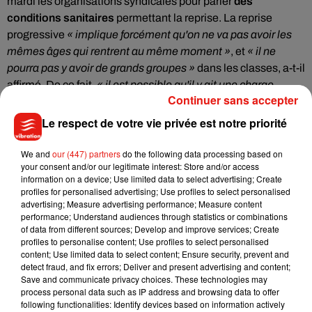
mardi les organisations syndicales pour parler
des
conditions sanitaires
permettant la reprise. La reprise
progressive
« implique forcément qu'on ne va pas avoir les
mêmes âges qui rentrent au même moment »
, et
« il ne
pourra pas y avoir de grands groupes »
dans les classes, a-t-il
affirmé. De ce fait,
« il est possible qu'il y ait une charge
Continuer sans accepter
horaire moins importante »
pour les élèves. Interrogé pour
savoir
si des masques seraient mis à disposition
de tous
Le respect de votre vie privée est notre priorité
les élèves et professeurs, le ministre a assuré que cela était
« fort possible. Ça fait partie des choses qu'on va décider au
We and
our (447) partners
do the following data processing based on
your consent and/or our legitimate interest: Store and/or access
cours des deux prochaines semaines. »
information on a device; Use limited data to select advertising; Create
profiles for personalised advertising; Use profiles to select personalised
�x�
@jmblanquer
: "Il est hors de question d'avoir des
advertising; Measure advertising performance; Measure content
classes bondées (...) Il faudra réfléchir à des
performance; Understand audiences through statistics or combinations
aménagements."
of data from different sources; Develop and improve services; Create
profiles to personalise content; Use profiles to select personalised
content; Use limited data to select content; Ensure security, prevent and
��️
#Les4V
avec
@jeffwitten
#confinementjour29
detect fraud, and fix errors; Deliver and present advertising and content;
#11mai
pic.twitter.com/ZFwDJ3fXUS
Save and communicate privacy choices. These technologies may
process personal data such as IP address and browsing data to offer
— Info France 2 (@infofrance2)
April 14, 2020
following functionalities: Identify devices based on information actively