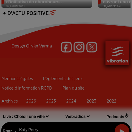
d’initiative de chercheurs...
ouvrent une no
31 juillet 2026
31 juillet 2026
+ D'ACTU POSITIVE
Design
Olivier Varma
Mentions légales
Règlements des jeux
Notice d’information RGPD
Plan du site
Archives
2026
2025
2024
2023
2022
Live :
Choisir une ville
Webradios
Podcasts
Katy Perry
Roar
-