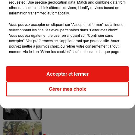
requested; Use precise geolocation data; Match and combine data from
(Avec AFP)
other data sources; Link different devices; Identify devices based on
information transmitted automatically.
Vous pouvez accepter en cliquant sur "Accepter et fermer", ou affiner en
sélectionnant les finalités et/ou partenaires dans "Gérer mes choix".
Musique
Vous pouvez également refuser en cliquant sur "Continuer sans
accepter". Vos préférences ne s'appliqueront que pour ce site. Vous
pouvez mettre à jour vos choix, ou retirer votre consentement à tout
moment via le lien "Gérer les cookies" situé en bas de chaque page.
Julien Lieb s’essaye à la vie de chatelain
dans son nouveau clip
7 août 2026
Accepter et fermer
Gérer mes choix
Madonna sort enfin le remix de « Love
Sensation » avec Kylie Minogue
7 août 2026