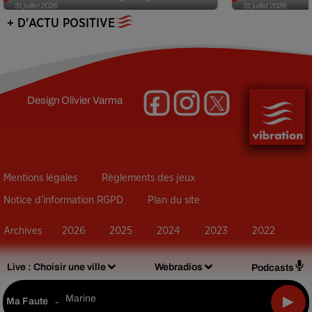
31 juillet 2026
31 juillet 2026
+ D'ACTU POSITIVE
Design
Olivier Varma
Mentions légales
Règlements des jeux
Notice d’information RGPD
Plan du site
Archives
2026
2025
2024
2023
2022
Live :
Choisir une ville
Webradios
Podcasts
Marine
Ma Faute
-