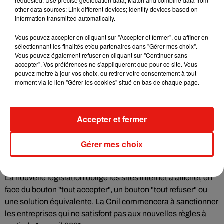
requested; Use precise geolocation data; Match and combine data from
other data sources; Link different devices; Identify devices based on
régulation", a affirmé le groupe dans une déclaration. "Les
information transmitted automatically.
cookies aident les clients à profiter des fonctionnalités
essentielles à l'expérience d'achat sur Amazon" et une page
Vous pouvez accepter en cliquant sur "Accepter et fermer", ou affiner en
est disponible pour les paramétrer, a fait valoir la firme de Jeff
sélectionnant les finalités et/ou partenaires dans "Gérer mes choix".
Vous pouvez également refuser en cliquant sur "Continuer sans
Bezos.
accepter". Vos préférences ne s'appliqueront que pour ce site. Vous
pouvez mettre à jour vos choix, ou retirer votre consentement à tout
Les sanctions ont été prononcées sur la base de la
moment via le lien "Gérer les cookies" situé en bas de chaque page.
législation datant d'avant le Règlement général européen
sur la protection des données (RGPD), entré en vigueur en
2018. Celui-ci a durci encore le régime du consentement
Accepter et fermer
pour les traceurs publicitaires, tout comme le montant des
amendes maximales pouvant atteindre 4% du chiffre
Gérer mes choix
d'affaires mondial d'une entreprise.
La nouvelle législation oblige les sites internet à afficher, en
face du bouton "tout accepter", un bouton "tout refuser" ou
une solution équivalente. La Cnil commencera à sanctionner
les entreprises qui ne satisfont pas aux nouvelles règles à