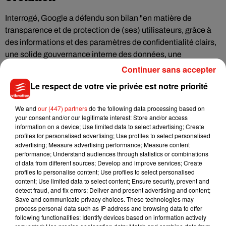
Interrogé, Google a défendu son bilan "en matière de
transparence et de protection de (ses) utilisateurs, grâce à
des informations et des paramètres de confidentialité clairs,
une solide gouvernance interne des données, une
infrastructure sécurisée, et, surtout, des services utiles".
Continuer sans accepter
Le respect de votre vie privée est notre priorité
Le géant de Mountain View en Californie a également
regretté que la Cnil n'ait pas pris "en compte le fait que les
We and
our (447) partners
do the following data processing based on
règles et les orientations réglementaires françaises sont
your consent and/or our legitimate interest: Store and/or access
information on a device; Use limited data to select advertising; Create
incertaines et en constante évolution".
profiles for personalised advertising; Use profiles to select personalised
advertising; Measure advertising performance; Measure content
Amazon a également exprimé son "désaccord" avec la
performance; Understand audiences through statistics or combinations
of data from different sources; Develop and improve services; Create
décision du régulateur.
profiles to personalise content; Use profiles to select personalised
content; Use limited data to select content; Ensure security, prevent and
"Nous mettons continuellement à jour nos pratiques en
detect fraud, and fix errors; Deliver and present advertising and content;
Save and communicate privacy choices. These technologies may
matière de protection des données personnelles afin de
process personal data such as IP address and browsing data to offer
garantir que nous répondions aux besoins et aux attentes en
following functionalities: Identify devices based on information actively
constante évolution des clients et des autorités de