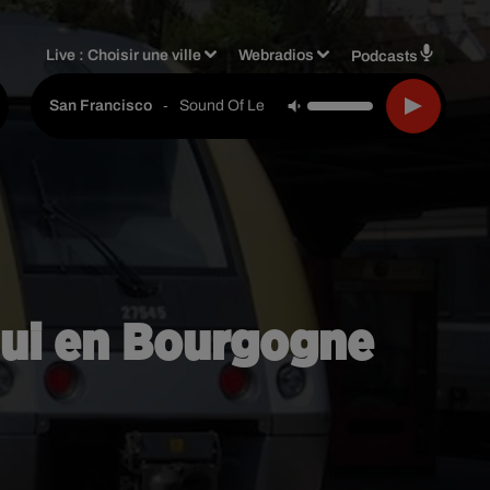
Live :
Choisir une ville
Webradios
Podcasts
-
Sound Of Legend
San Francisco
hui en Bourgogne