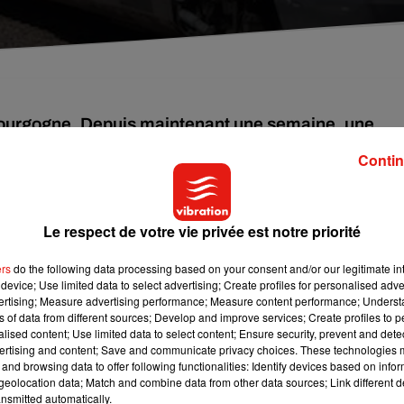
 Bourgogne. Depuis maintenant une semaine, une
ER de la région, est en grève.
Contin
lignes TGV.
Le respect de votre vie privée est notre priorité
ers
do the following data processing based on your consent and/or our legitimate int
device; Use limited data to select advertising; Create profiles for personalised adver
vertising; Measure advertising performance; Measure content performance; Unders
ns of data from different sources; Develop and improve services; Create profiles to 
alised content; Use limited data to select content; Ensure security, prevent and detect
ertising and content; Save and communicate privacy choices. These technologies
and browsing data to offer following functionalities: Identify devices based on infor
eolocation data; Match and combine data from other data sources; Link different de
nsmitted automatically.