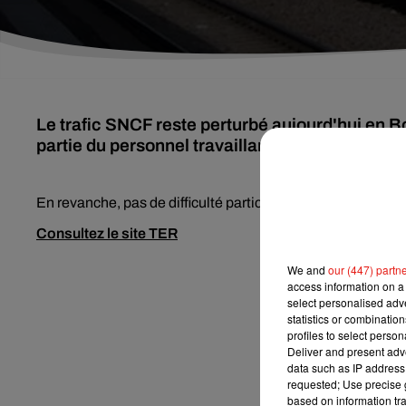
Le trafic SNCF reste perturbé aujourd'hui en
partie du personnel travaillant sur les lignes T
En revanche, pas de difficulté particulière concernant les 
Consultez le site TER
We and
our (447) partn
access information on a 
select personalised ad
statistics or combinatio
profiles to select person
Deliver and present adv
data such as IP address 
requested; Use precise g
based on information tra