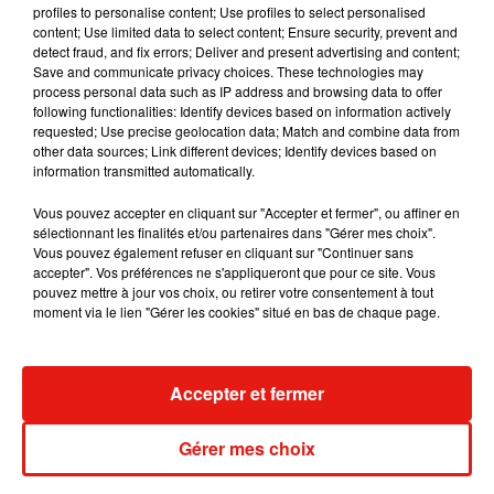
profiles to personalise content; Use profiles to select personalised
content; Use limited data to select content; Ensure security, prevent and
detect fraud, and fix errors; Deliver and present advertising and content;
Save and communicate privacy choices. These technologies may
process personal data such as IP address and browsing data to offer
Tiny Desk invite Charlie Puth pour une
following functionalities: Identify devices based on information actively
live session solaire
requested; Use precise geolocation data; Match and combine data from
4 août 2026
other data sources; Link different devices; Identify devices based on
information transmitted automatically.
Vous pouvez accepter en cliquant sur "Accepter et fermer", ou affiner en
sélectionnant les finalités et/ou partenaires dans "Gérer mes choix".
Vous pouvez également refuser en cliquant sur "Continuer sans
Ariana Grande prendra une pause après
accepter". Vos préférences ne s'appliqueront que pour ce site. Vous
sa tournée mondiale
4 août 2026
pouvez mettre à jour vos choix, ou retirer votre consentement à tout
moment via le lien "Gérer les cookies" situé en bas de chaque page.
Accepter et fermer
Grand Corps Malade emmène Styleto
en road-trip dans son nouveau clip
31 juillet 2026
Gérer mes choix