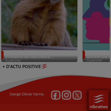
Des marmottes sur OnlyFans : la drôle
Alzheimer : d
d’initiative de chercheurs...
ouvrent une no
31 juillet 2026
31 juillet 2026
+ D'ACTU POSITIVE
Design
Olivier Varma