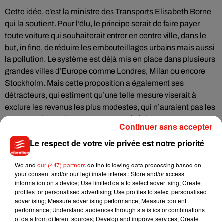
Cette idée, c’est
la ministre des Transports Elisabeth Borne
qui la soutient. Pour l’élu, le principe serait de faire payer
toute voiture qui souhaiterait entrer en centre ville, dans le
but, in fine, de réduire les embouteillages urbains mais aussi
la pollution. Le système est déjà mis en place dans plusieurs
grandes villes d’Europe comme Londres, Milan ou encore
Stockholm. Mais cette proposition a également ses
détracteurs, qui estiment qu’une telle mesure viserait à
exclure les revenus les plus modestes, qui n’auraient pas les
moyens nécessaires pour respecter la loi.
Continuer sans accepter
Le respect de votre vie privée est notre priorité
We and
our (447) partners
do the following data processing based on
Musique
your consent and/or our legitimate interest: Store and/or access
information on a device; Use limited data to select advertising; Create
profiles for personalised advertising; Use profiles to select personalised
advertising; Measure advertising performance; Measure content
Benny Blanco invite Selena Gomez et
performance; Understand audiences through statistics or combinations
Becky G sur son nouveau single
of data from different sources; Develop and improve services; Create
5 août 2026