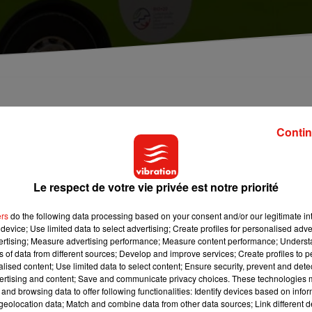
is de l'année a permis de dégager une tendance su
u taux de la contribution foncière est quasiment
Contin
volontariste. Cela devrait se traduire par une
 Décryptage :
Le respect de votre vie privée est notre priorité
-roues
ers
do the following data processing based on your consent and/or our legitimate int
ar la
device; Use limited data to select advertising; Create profiles for personalised adver
communauté de l’Auxerrois
. Heureusement, cette dernière
vertising; Measure advertising performance; Measure content performance; Unders
r à 50% des liaisons cyclables urbaines entre plusieurs
ns of data from different sources; Develop and improve services; Create profiles to 
ny
et Saint-Georges. Une partie des fonds sera également utilis
alised content; Use limited data to select content; Ensure security, prevent and detect
ris de vélos collectifs.
ertising and content; Save and communicate privacy choices. These technologies
and browsing data to offer following functionalities: Identify devices based on infor
eolocation data; Match and combine data from other data sources; Link different de