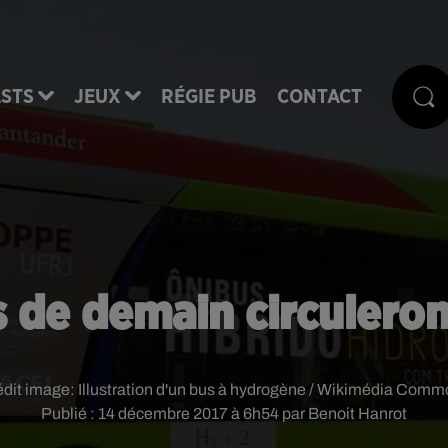
STS
JEUX
RÉGIE PUB
CONTACT
s de demain circulero
édit image:
Illustration d'un bus à hydrogène / Wikimédia Com
Publié : 14 décembre 2017 à 6h54 par Benoit Hanrot