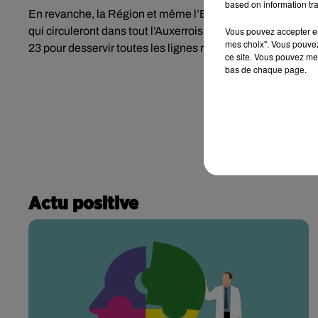
based on information tra
En revanche, la Région et même l’Europe ont décidé d’inves
qui circuleront dans tout l’Auxerrois entre 2019 et 2021. Si
Vous pouvez accepter en 
mes choix". Vous pouvez
23 pour desservir toutes les lignes régulières à l’horizon 2
ce site. Vous pouvez met
bas de chaque page.
Actu positive