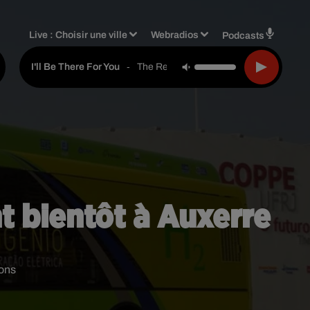
Live :
Choisir une ville
Webradios
Podcasts
-
The Rembrandts
I'll Be There For You
nt bientôt à Auxerre
mons