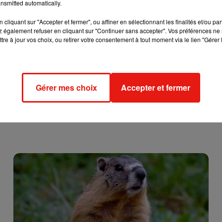
nsmitted automatically.
tir dans un tout autre projet. L’installation de 5 bus à hydrogèn
 l’expérimentation porte ses fruits, leur nombre pourra être porté 
cliquant sur "Accepter et fermer", ou affiner en sélectionnant les finalités et/ou pa
 également refuser en cliquant sur "Continuer sans accepter". Vos préférences ne 
023.
tre à jour vos choix, ou retirer votre consentement à tout moment via le lien "Gérer 
Gérer mes choix
Accepter et fermer