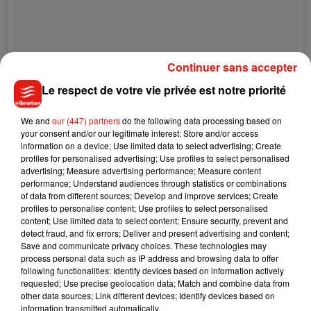
Continuer sans accepter
Le respect de votre vie privée est notre priorité
We and
our (447) partners
do the following data processing based on
your consent and/or our legitimate interest: Store and/or access
information on a device; Use limited data to select advertising; Create
profiles for personalised advertising; Use profiles to select personalised
advertising; Measure advertising performance; Measure content
performance; Understand audiences through statistics or combinations
Petite pensée romantique pour vous souhaiter une bonne
of data from different sources; Develop and improve services; Create
journée �xÊ�SÈxR� Plein d’énormes bisous à tous... ❤️
profiles to personalise content; Use profiles to select personalised
content; Use limited data to select content; Ensure security, prevent and
�xS�x".. et bon dimanche...�xÊ
detect fraud, and fix errors; Deliver and present advertising and content;
Save and communicate privacy choices. These technologies may
Une publication partagée par
Loana
(@loana_karesdanje) le
17 Déc. 2017 à 5h49 PST
process personal data such as IP address and browsing data to offer
following functionalities: Identify devices based on information actively
requested; Use precise geolocation data; Match and combine data from
other data sources; Link different devices; Identify devices based on
information transmitted automatically.