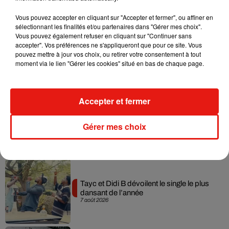
Musique
Vous pouvez accepter en cliquant sur "Accepter et fermer", ou affiner en
sélectionnant les finalités et/ou partenaires dans "Gérer mes choix".
Vous pouvez également refuser en cliquant sur "Continuer sans
accepter". Vos préférences ne s'appliqueront que pour ce site. Vous
Julien Lieb s’essaye à la vie de chatelain
pouvez mettre à jour vos choix, ou retirer votre consentement à tout
dans son nouveau clip
moment via le lien "Gérer les cookies" situé en bas de chaque page.
7 août 2026
Accepter et fermer
Madonna sort enfin le remix de « Love
Gérer mes choix
Sensation » avec Kylie Minogue
7 août 2026
Tayc et Didi B dévoilent le single le plus
dansant de l’année
7 août 2026