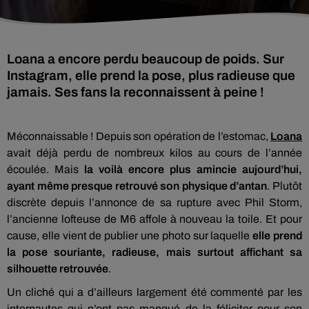
Loana a encore perdu beaucoup de poids. Sur
Instagram, elle prend la pose, plus radieuse que
jamais. Ses fans la reconnaissent à peine !
Méconnaissable !
Depuis son opération de l’estomac,
Loana
avait déjà perdu de nombreux kilos au cours de l’année
écoulée.
Mais
la voilà encore plus amincie aujourd’hui,
ayant même presque retrouvé son physique d’antan
.
Plutôt
discrète depuis l’annonce de sa rupture avec Phil
Storm
,
l’ancienne
lofteuse
de M6 affole à nouveau la toile.
Et pour
cause, elle vient de publier une photo sur laquelle
elle prend
la pose souriante, radieuse, mais surtout affichant sa
silhouette retrouvée
.
Un cliché qui a d’ailleurs largement été commenté par les
internautes qui n’ont pas manqué de la féliciter pour son