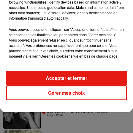
following functionalities: Identify devices based on information actively
— xoxo, Gaga (@ladygaga)
18 septembre 2017
requested; Use precise geolocation data; Match and combine data from
other data sources; Link different devices; Identify devices based on
information transmitted automatically.
Vous pouvez accepter en cliquant sur "Accepter et fermer", ou affiner en
sélectionnant les finalités et/ou partenaires dans "Gérer mes choix".
Vous pouvez également refuser en cliquant sur "Continuer sans
Musique
accepter". Vos préférences ne s'appliqueront que pour ce site. Vous
pouvez mettre à jour vos choix, ou retirer votre consentement à tout
moment via le lien "Gérer les cookies" situé en bas de chaque page.
Julien Lieb s’essaye à la vie de chatelain
dans son nouveau clip
7 août 2026
Accepter et fermer
Gérer mes choix
Madonna sort enfin le remix de « Love
Sensation » avec Kylie Minogue
7 août 2026