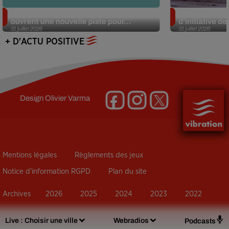
Alzheimer : des chercheurs japonais
Des marmottes
ouvrent une nouvelle piste pour...
d’initiative d
31 juillet 2026
31 juillet 2026
+ D'ACTU POSITIVE
Design
Olivier Varma
Mentions légales
Règlements des jeux
Notice d’information RGPD
Plan du site
Archives
2026
2025
2024
2023
2022
Live :
Choisir une ville
Webradios
Podcasts