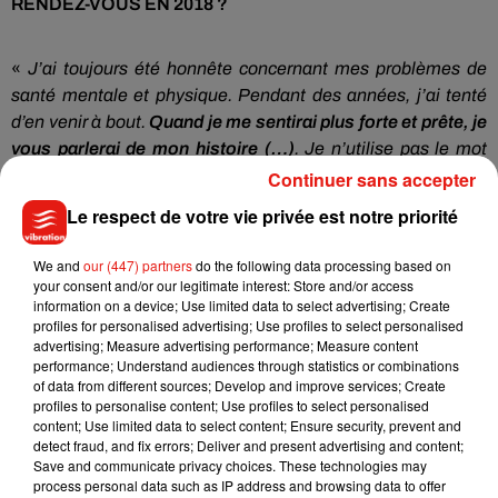
RENDEZ-VOUS EN 2018 ?
«
J’ai toujours été honnête concernant mes problèmes de
santé mentale et physique.
Pendant des années, j’ai tenté
d’en venir à bout.
Quand je me sentirai plus forte et prête, je
vous parlerai de mon histoire
(…)
.
Je n’utilise pas le mot
‘’souffrance’’ pour avoir votre pitié ou attirer l’attention sur
Continuer sans accepter
moi.
J’utilise ce mot, car la douleur chronique a changé ma
Le respect de votre vie privée est notre priorité
vie.
Les symptômes m’empêchent de mener une vie
normale, mais aussi de faire ce que j’aime le plus au monde
We and
our (447) partners
do the following data processing based on
:
monter sur scène pour mes fans.
J’ai hâte de retourner en
your consent and/or our legitimate interest: Store and/or access
information on a device; Use limited data to select advertising; Create
tournée, mais
je dois prendre soin de moi avec l’aide des
profiles for personalised advertising; Use profiles to select personalised
médecins pour être au taquet pendant les 60 prochaines
advertising; Measure advertising performance; Measure content
années.
Je vous aime
», explique-t-elle.
En espérant la
performance; Understand audiences through statistics or combinations
of data from different sources; Develop and improve services; Create
revoir dès le début de l’année 2018 sur le devant de la scène,
profiles to personalise content; Use profiles to select personalised
on souhaite à Lady Gaga un bon rétablissement !
content; Use limited data to select content; Ensure security, prevent and
detect fraud, and fix errors; Deliver and present advertising and content;
To my fans, I love you so much.
Save and communicate privacy choices. These technologies may
pic.twitter.com/g2BmmSx02v
process personal data such as IP address and browsing data to offer