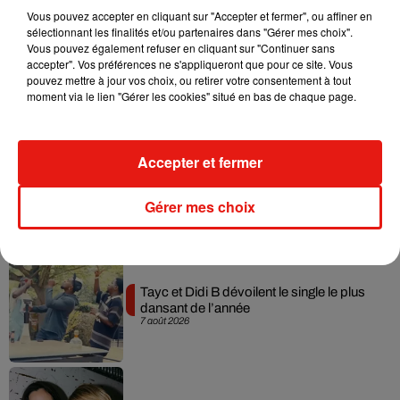
Vous pouvez accepter en cliquant sur "Accepter et fermer", ou affiner en
sélectionnant les finalités et/ou partenaires dans "Gérer mes choix".
Vous pouvez également refuser en cliquant sur "Continuer sans
Julien Lieb s’essaye à la vie de chatelain
accepter". Vos préférences ne s'appliqueront que pour ce site. Vous
dans son nouveau clip
pouvez mettre à jour vos choix, ou retirer votre consentement à tout
7 août 2026
moment via le lien "Gérer les cookies" situé en bas de chaque page.
Accepter et fermer
Madonna sort enfin le remix de « Love
Sensation » avec Kylie Minogue
7 août 2026
Gérer mes choix
Tayc et Didi B dévoilent le single le plus
dansant de l’année
7 août 2026