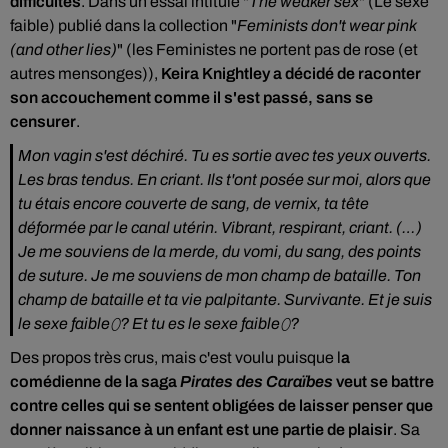
difficultés
. Dans un essai intitulé "
The weaker sex
" (Le sexe
faible) publié dans la collection "
Feminists don't wear pink
(and other lies)
" (les Feministes ne portent pas de rose (et
autres mensonges)),
Keira Knightley a décidé de raconter
son accouchement comme il s'est passé, sans se
censurer
.
Mon vagin s'est déchiré. Tu es sortie avec tes yeux ouverts.
Les bras tendus. En criant. Ils t'ont posée sur moi, alors que
tu étais encore couverte de sang, de vernix, ta tête
déformée par le canal utérin. Vibrant, respirant, criant. (…)
Je me souviens de la merde, du vomi, du sang, des points
de suture. Je me souviens de mon champ de bataille. Ton
champ de bataille et ta vie palpitante. Survivante. Et je suis
le sexe faible⬯? Et tu es le sexe faible⬯?
Des propos très crus, mais c'est voulu puisque l
a
comédienne de la saga
Pirates des Caraïbes
veut se battre
contre celles qui se sentent obligées de laisser penser que
donner naissance à un enfant est une partie de plaisir
. Sa