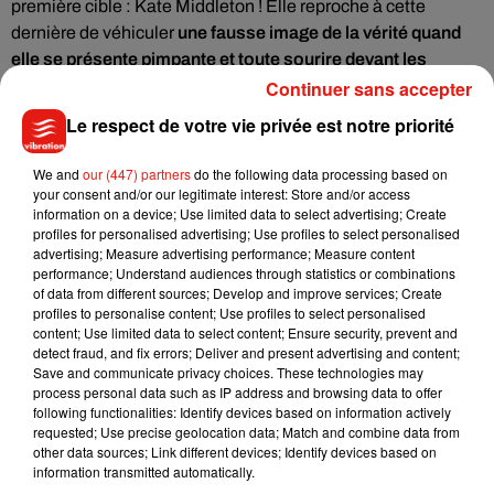
première cible : Kate Middleton ! Elle reproche à cette
dernière de véhiculer
une fausse image de la vérité quand
elle se présente pimpante et toute sourire devant les
photographes quelques heures à peine après avoir
Continuer sans accepter
accouché
.
Le respect de votre vie privée est notre priorité
Cache. Cache notre corps fendu, nos seins qui perdent du
We and
our (447) partners
do the following data processing based on
lait, nos hormones qui font rage. Sois belle. Sois stylée, ne
your consent and/or our legitimate interest: Store and/or access
montre pas le champ de bataille, Kate. Sept heures après
information on a device; Use limited data to select advertising; Create
ton combat contre la vie et la mort, sept heures après que
profiles for personalised advertising; Use profiles to select personalised
advertising; Measure advertising performance; Measure content
ton corps se soit déchiré et qu'une vie sanglante et hurlante
performance; Understand audiences through statistics or combinations
en soit sortie. Ne montre pas. Ne dis pas. Reste debout là
of data from different sources; Develop and improve services; Create
avec ta fille et sois immortalisée par un groupe de
profiles to personalise content; Use profiles to select personalised
content; Use limited data to select content; Ensure security, prevent and
photographes masculins.
detect fraud, and fix errors; Deliver and present advertising and content;
On attend la réponse de Kate avec impatience.
Save and communicate privacy choices. These technologies may
process personal data such as IP address and browsing data to offer
following functionalities: Identify devices based on information actively
requested; Use precise geolocation data; Match and combine data from
other data sources; Link different devices; Identify devices based on
information transmitted automatically.
Musique