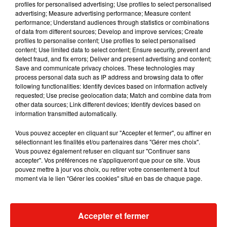
profiles for personalised advertising; Use profiles to select personalised
advertising; Measure advertising performance; Measure content
Musique
performance; Understand audiences through statistics or combinations
of data from different sources; Develop and improve services; Create
profiles to personalise content; Use profiles to select personalised
content; Use limited data to select content; Ensure security, prevent and
Benny Blanco invite Selena Gomez et
detect fraud, and fix errors; Deliver and present advertising and content;
Becky G sur son nouveau single
Save and communicate privacy choices. These technologies may
5 août 2026
process personal data such as IP address and browsing data to offer
following functionalities: Identify devices based on information actively
requested; Use precise geolocation data; Match and combine data from
other data sources; Link different devices; Identify devices based on
information transmitted automatically.
Tiny Desk invite Charlie Puth pour une
live session solaire
Vous pouvez accepter en cliquant sur "Accepter et fermer", ou affiner en
4 août 2026
sélectionnant les finalités et/ou partenaires dans "Gérer mes choix".
Vous pouvez également refuser en cliquant sur "Continuer sans
accepter". Vos préférences ne s'appliqueront que pour ce site. Vous
pouvez mettre à jour vos choix, ou retirer votre consentement à tout
moment via le lien "Gérer les cookies" situé en bas de chaque page.
Ariana Grande prendra une pause après
sa tournée mondiale
4 août 2026
Accepter et fermer