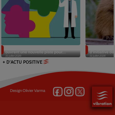
Alzheimer : des chercheurs japonais
Des marmottes
ouvrent une nouvelle piste pour...
d’initiative d
31 juillet 2026
31 juillet 2026
+ D'ACTU POSITIVE
Design
Olivier Varma