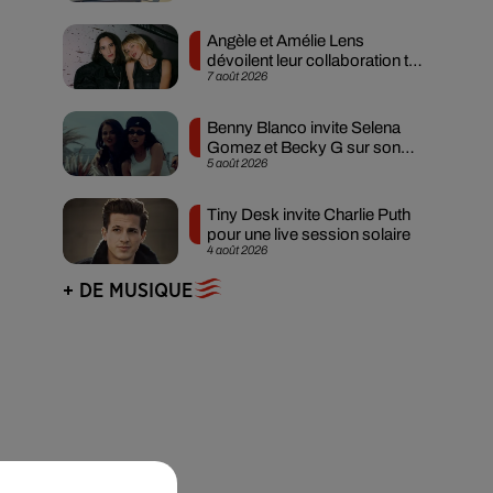
Angèle et Amélie Lens
dévoilent leur collaboration tant
7 août 2026
attendue
Benny Blanco invite Selena
Gomez et Becky G sur son
5 août 2026
nouveau single
Tiny Desk invite Charlie Puth
pour une live session solaire
4 août 2026
+ DE MUSIQUE