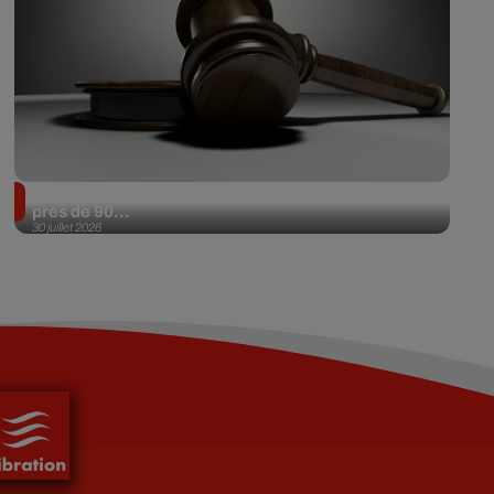
Il achète une veste 3 dollars en friperie et la revend
près de 90...
30 juillet 2026