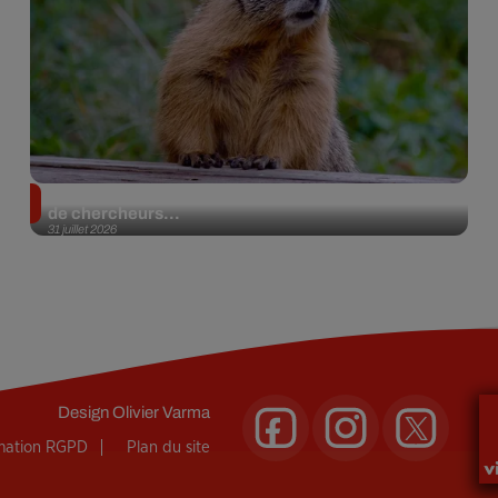
Des marmottes sur OnlyFans : la drôle d’initiative
de chercheurs...
31 juillet 2026
Design
Olivier Varma
rmation RGPD
Plan du site