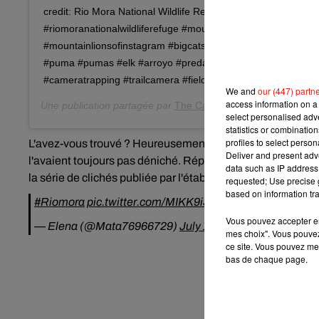
credit: Rio Mora National Wildlife Refuge, New Mexico, USA (
#riomoranationalwildliferefuge #mountainlion #mountainlions
#mountainlionsofinstagram #bigcatsofinstagram #bigcatsofig 
#puma #pumas #elk #arroyo #predator #wildlife #cameratra
#cameratrapping #trailcamera #fieldcamera
We and
our (447) partn
access information on a 
Une publication partagée par
The Cape Leopard Trust (CLT)
(
select personalised ad
statistics or combinatio
profiles to select person
L'avez-vous trouvé ? Heureusement, la réserve n'a attend
Deliver and present adv
l'avaient toujours pas déniché. Réponse : le puma se cach
data such as IP address 
la série de clichés publiée par l'établissement sur Facebo
requested; Use precise g
based on information tra
#Riomora
pic.twitter.com/MIKK9iScZ1
Vous pouvez accepter en 
— Elena (@Mata76966729)
July 10, 2020
mes choix". Vous pouvez
ce site. Vous pouvez met
bas de chaque page.