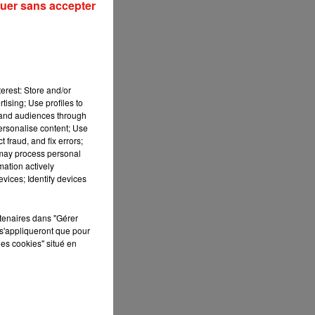
uer sans accepter
erest: Store and/or
tising; Use profiles to
tand audiences through
personalise content; Use
 fraud, and fix errors;
 may process personal
ec
mation actively
vices; Identify devices
rtenaires dans "Gérer
s'appliqueront que pour
les cookies" situé en