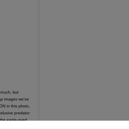
e much, but
rap images we've
N in this photo,
elusive predator.
 the eagle-eyed
 photos! Image