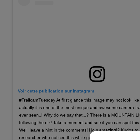
Voir cette publication sur Instagram
#TrailcamTuesday At first glance this image may not look lik
actually it is one of the most unique and awesome camera t
ever seen..! Why do we say that...? There is a MOUNTAIN LIO
following the elk! Take a moment and see if you can spot this 
We'll leave a hint in the comments! How amazing!? Kudos to
researcher who noticed this while going through hundreds of