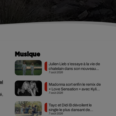
Musique
Julien Lieb s’essaye à la vie de
chatelain dans son nouveau
7 août 2026
clip
al
Madonna sort enfin le remix de
« Love Sensation » avec Kylie
7 août 2026
Minogue
é,
Tayc et Didi B dévoilent le
single le plus dansant de
7 août 2026
l’année