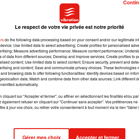
Contin
via Facebook) .
#bigcatsofinsta
Le respect de votre vie privée est notre priorité
p #cameratraps
ers
do the following data processing based on your consent and/or our legitimate int
device; Use limited data to select advertising; Create profiles for personalised adver
@capeleopardtrust) le
7 Juil. 2020 à 8 :26 PDT
vertising; Measure advertising performance; Measure content performance; Unders
ns of data from different sources; Develop and improve services; Create profiles to 
alised content; Use limited data to select content; Ensure security, prevent and detect
u qu'une semaine pour donner la réponse aux internautes qui ne
ertising and content; Save and communicate privacy choices. These technologies
e dans les buissons non loin du wapiti, comme on peut le voir av
and browsing data to offer following functionalities: Identify devices based on infor
ok.
eolocation data; Match and combine data from other data sources; Link different de
nsmitted automatically.
cliquant sur "Accepter et fermer", ou affiner en sélectionnant les finalités et/ou pa
 également refuser en cliquant sur "Continuer sans accepter". Vos préférences ne 
tre à jour vos choix, ou retirer votre consentement à tout moment via le lien "Gérer 
Gérer mes choix
Accepter et fermer