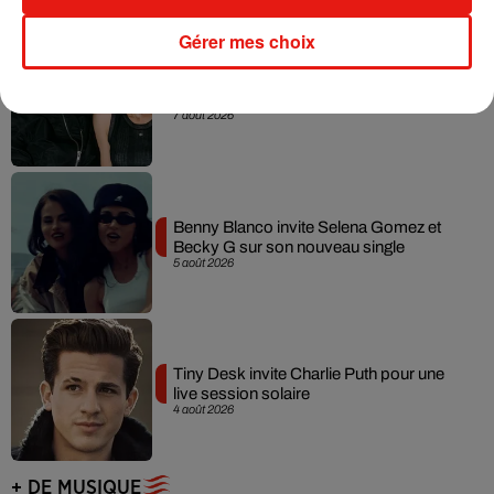
Gérer mes choix
Angèle et Amélie Lens dévoilent leur
collaboration tant attendue
7 août 2026
Benny Blanco invite Selena Gomez et
Becky G sur son nouveau single
5 août 2026
Tiny Desk invite Charlie Puth pour une
live session solaire
4 août 2026
+ DE MUSIQUE