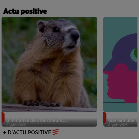
Actu positive
Des marmottes sur OnlyFans : la drôle
Alzheimer : d
d’initiative de chercheurs...
ouvrent une no
31 juillet 2026
31 juillet 2026
+ D'ACTU POSITIVE