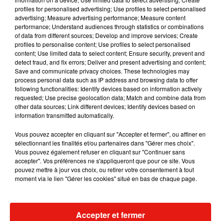
profiles for personalised advertising; Use profiles to select personalised
advertising; Measure advertising performance; Measure content
Musique
performance; Understand audiences through statistics or combinations
of data from different sources; Develop and improve services; Create
profiles to personalise content; Use profiles to select personalised
content; Use limited data to select content; Ensure security, prevent and
Julien Lieb s’essaye à la vie de chatelain
detect fraud, and fix errors; Deliver and present advertising and content;
dans son nouveau clip
Save and communicate privacy choices. These technologies may
7 août 2026
process personal data such as IP address and browsing data to offer
following functionalities: Identify devices based on information actively
requested; Use precise geolocation data; Match and combine data from
other data sources; Link different devices; Identify devices based on
information transmitted automatically.
Madonna sort enfin le remix de « Love
Vous pouvez accepter en cliquant sur "Accepter et fermer", ou affiner en
Sensation » avec Kylie Minogue
7 août 2026
sélectionnant les finalités et/ou partenaires dans "Gérer mes choix".
Vous pouvez également refuser en cliquant sur "Continuer sans
accepter". Vos préférences ne s'appliqueront que pour ce site. Vous
pouvez mettre à jour vos choix, ou retirer votre consentement à tout
moment via le lien "Gérer les cookies" situé en bas de chaque page.
Tayc et Didi B dévoilent le single le plus
dansant de l’année
7 août 2026
Accepter et fermer