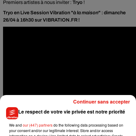
Premiers artistes à nous inviter :
Tryo
!
Tryo en Live Session Vibration "
à la maison
" : dimanche
26/04 à 16h30 sur VIBRATION.FR !
Continuer sans accepter
Le respect de votre vie privée est notre priorité
We and
our (447) partners
do the following data processing based on
your consent and/or our legitimate interest: Store and/or access
information on a device; Use limited data to select advertising; Create