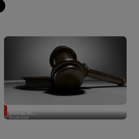
Il achète une veste 3 dollars en friperie et la revend
près de 90...
30 juillet 2026