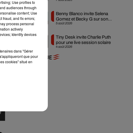
attendue
tising; Use profiles to
tand audiences through
personalise content; Use
Benny Blanco invite Selena
 fraud, and fix errors;
Gomez et Becky G sur son
 may process personal
5 août 2026
nouveau single
mation actively
vices; Identify devices
Tiny Desk invite Charlie Puth
pour une live session solaire
4 août 2026
rtenaires dans "Gérer
s'appliqueront que pour
+ DE MUSIQUE
les cookies" situé en