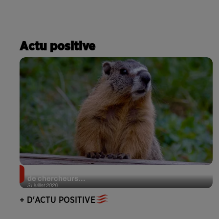
Actu positive
Des marmottes sur OnlyFans : la drôle d’initiative
de chercheurs...
31 juillet 2026
+ D'ACTU POSITIVE