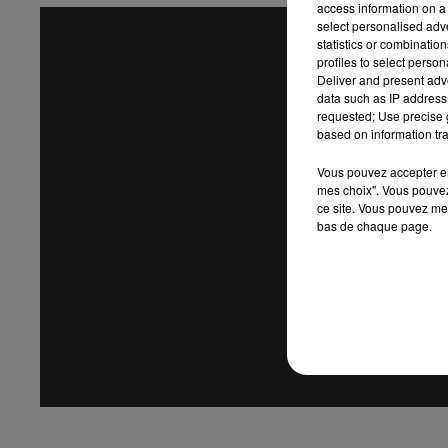
access information on a 
select personalised ad
statistics or combinatio
profiles to select person
Deliver and present adv
data such as IP address 
requested; Use precise g
based on information tra
Vous pouvez accepter en 
mes choix". Vous pouvez
ce site. Vous pouvez met
bas de chaque page.