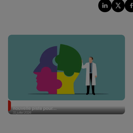
Alzheimer : des chercheurs japonais ouvrent une
nouvelle piste pour...
31 juillet 2026