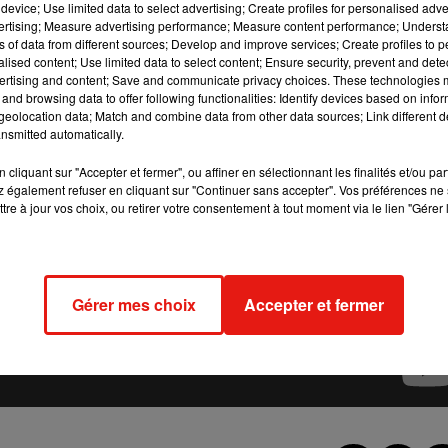
device; Use limited data to select advertising; Create profiles for personalised adver
vertising; Measure advertising performance; Measure content performance; Unders
ns of data from different sources; Develop and improve services; Create profiles to 
alised content; Use limited data to select content; Ensure security, prevent and detect
ertising and content; Save and communicate privacy choices. These technologies
and browsing data to offer following functionalities: Identify devices based on infor
eolocation data; Match and combine data from other data sources; Link different de
nsmitted automatically.
cliquant sur "Accepter et fermer", ou affiner en sélectionnant les finalités et/ou pa
 également refuser en cliquant sur "Continuer sans accepter". Vos préférences ne 
tre à jour vos choix, ou retirer votre consentement à tout moment via le lien "Gérer 
Gérer mes choix
Accepter et fermer