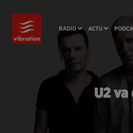
RADIO
ACTU
PODCA
U2 va 