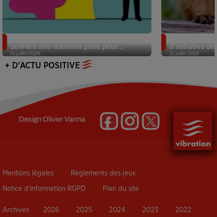
Alzheimer : des chercheurs japonais
Des marmottes
ouvrent une nouvelle piste pour...
d’initiative d
31 juillet 2026
31 juillet 2026
+ D'ACTU POSITIVE
Design
Olivier Varma
Mentions légales
Règlements des jeux
Notice d’information RGPD
Plan du site
Archives
2026
2025
2024
2023
2022