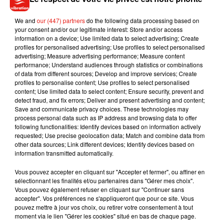
Une chose est sûre, Game of Thrones joue avec nos nerfs.
Alors que la série approche de la fin, la diffusion de la saison
We and
our (447) partners
do the following data processing based on
8 pourrait néamoins être repoussée à 2019 ! Et si des
your consent and/or our legitimate interest: Store and/or access
information on a device; Use limited data to select advertising; Create
discussions sont en cours avec Perpignan, cela signifierait
profiles for personalised advertising; Use profiles to select personalised
bien que le tournage n’a pas commencé.
advertising; Measure advertising performance; Measure content
performance; Understand audiences through statistics or combinations
of data from different sources; Develop and improve services; Create
profiles to personalise content; Use profiles to select personalised
content; Use limited data to select content; Ensure security, prevent and
Musique
detect fraud, and fix errors; Deliver and present advertising and content;
Save and communicate privacy choices. These technologies may
process personal data such as IP address and browsing data to offer
following functionalities: Identify devices based on information actively
requested; Use precise geolocation data; Match and combine data from
Benny Blanco invite Selena Gomez et
other data sources; Link different devices; Identify devices based on
Becky G sur son nouveau single
5 août 2026
information transmitted automatically.
Vous pouvez accepter en cliquant sur "Accepter et fermer", ou affiner en
sélectionnant les finalités et/ou partenaires dans "Gérer mes choix".
Vous pouvez également refuser en cliquant sur "Continuer sans
accepter". Vos préférences ne s'appliqueront que pour ce site. Vous
Tiny Desk invite Charlie Puth pour une
pouvez mettre à jour vos choix, ou retirer votre consentement à tout
live session solaire
moment via le lien "Gérer les cookies" situé en bas de chaque page.
4 août 2026