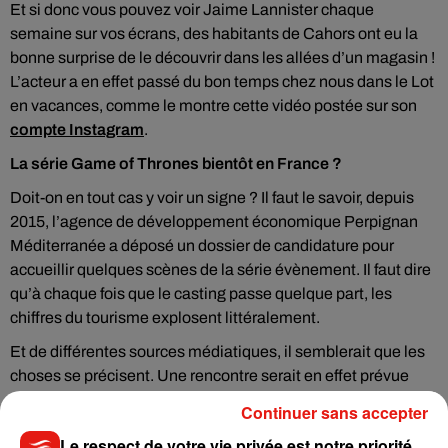
Et si donc vous pouvez voir Jaime Lannister chaque
semaine sur vos écrans, des habitants de Cahors ont eu la
bonne surprise de le découvrir dans les allées d’un magasin !
L’acteur a en effet passé du bon temps chez nous dans le Lot
en vacances, comme le montre cette vidéo postée sur son
compte Instagram
.
La série Game of Thrones bientôt en France ?
Doit-on en tout cas y voir un signe ? Il faut le savoir, depuis
2015, l’agence de développement économique Perpignan
Méditerranée a déposé un dossier de candidature pour
accueillir quelques scènes de la série évènement. Il faut dire
qu’à chaque fois que le casting passe quelque part, les
chiffres du tourisme explosent littéralement.
Et de différentes sources médiatiques, il semblerait que les
choses se précisent. Une rencontre serait en effet prévue
prochainement à Perpignan avec des représentants de la
Continuer sans accepter
chaîne HBO qui produit la série.
Le respect de votre vie privée est notre priorité