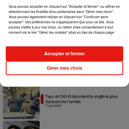
Vous pouvez accepter en cliquant sur "Accepter et fermer", ou affiner en
sélectionnant les finalités et/ou partenaires dans "Gérer mes choix".
Vous pouvez également refuser en cliquant sur "Continuer sans
Julien Lieb s’essaye à la vie de chatelain
accepter". Vos préférences ne s'appliqueront que pour ce site. Vous
dans son nouveau clip
pouvez mettre à jour vos choix, ou retirer votre consentement à tout
7 août 2026
moment via le lien "Gérer les cookies" situé en bas de chaque page.
Accepter et fermer
Madonna sort enfin le remix de « Love
Sensation » avec Kylie Minogue
Gérer mes choix
7 août 2026
Tayc et Didi B dévoilent le single le plus
dansant de l’année
7 août 2026