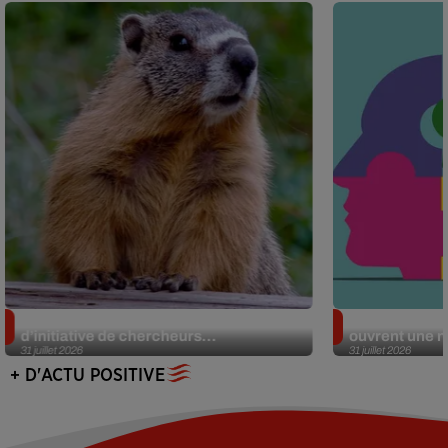
Des marmottes sur OnlyFans : la drôle
Alzheimer : d
d’initiative de chercheurs...
ouvrent une no
31 juillet 2026
31 juillet 2026
+ D'ACTU POSITIVE