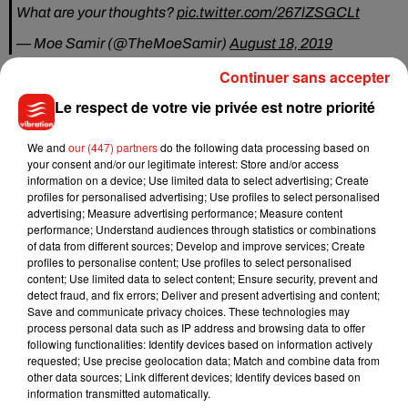
What are your thoughts?
pic.twitter.com/267lZSGCLt
— Moe Samir (@TheMoeSamir)
August 18, 2019
Sans maquillage, vêtue d’une tenue décontractée et
Continuer sans accepter
le
visage bouffi et marqué par la fatigue, la star âgée de 26
Le respect de votre vie privée est notre priorité
ans a tenté de passer incognito face aux paparrazzis. En
vain. Une apparition qui contraste totalement avec ces
We and
our (447) partners
do the following data processing based on
dernières publications sur les réseaux sociaux qui laissent
your consent and/or our legitimate interest: Store and/or access
information on a device; Use limited data to select advertising; Create
penser qu'elle avait remonté la pente après sa triste
profiles for personalised advertising; Use profiles to select personalised
descente en enfer.
Et en attendant son retour sur le devant de
advertising; Measure advertising performance; Measure content
la scène, les fans de Demi Lovato peuvent toujours écouter
performance; Understand audiences through statistics or combinations
of data from different sources; Develop and improve services; Create
sa dernière collaboration avec
Clean
Bandit sur le titre
Solo
,
profiles to personalise content; Use profiles to select personalised
ou encore son duo avec Luis
Fonsi
sur la
content; Use limited data to select content; Ensure security, prevent and
chanson
Echame
La
Culpa
sans oublier son
detect fraud, and fix errors; Deliver and present advertising and content;
Save and communicate privacy choices. These technologies may
tube
Sorry
Not
Sorry
.
process personal data such as IP address and browsing data to offer
following functionalities: Identify devices based on information actively
requested; Use precise geolocation data; Match and combine data from
other data sources; Link different devices; Identify devices based on
information transmitted automatically.
Musique