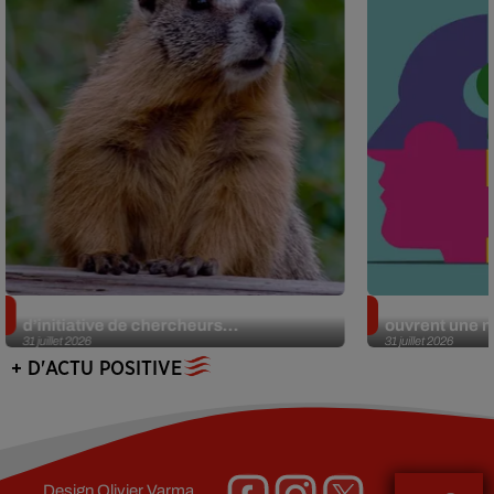
Des marmottes sur OnlyFans : la drôle
Alzheimer : d
d’initiative de chercheurs...
ouvrent une no
31 juillet 2026
31 juillet 2026
+ D'ACTU POSITIVE
Design
Olivier Varma