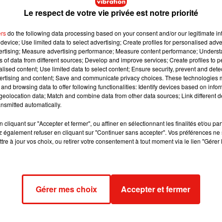
Le respect de votre vie privée est notre priorité
e Montel, chargé de communication d’Espace Air Passion
,
ers
do the following data processing based on your consent and/or our legitimate int
device; Use limited data to select advertising; Create profiles for personalised adver
vertising; Measure advertising performance; Measure content performance; Unders
ns of data from different sources; Develop and improve services; Create profiles to 
alised content; Use limited data to select content; Ensure security, prevent and detect
ertising and content; Save and communicate privacy choices. These technologies
and browsing data to offer following functionalities: Identify devices based on infor
eolocation data; Match and combine data from other data sources; Link different de
nsmitted automatically.
 Passion a été construit en décembre 1943, et est arrivé sur une
ibération d'Angers le 10 août 1944. Un vrai trésor pour le musée
cliquant sur "Accepter et fermer", ou affiner en sélectionnant les finalités et/ou pa
 également refuser en cliquant sur "Continuer sans accepter". Vos préférences ne 
tre à jour vos choix, ou retirer votre consentement à tout moment via le lien "Gérer 
Gérer mes choix
Accepter et fermer
n Normandie ce weekend :