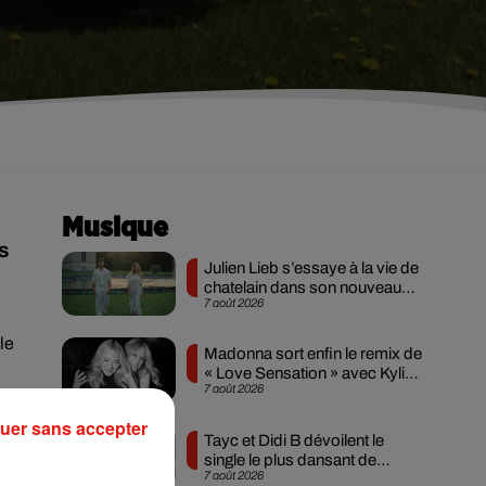
Musique
s
Julien Lieb s’essaye à la vie de
chatelain dans son nouveau
7 août 2026
clip
le
Madonna sort enfin le remix de
« Love Sensation » avec Kylie
7 août 2026
Minogue
uer sans accepter
Tayc et Didi B dévoilent le
single le plus dansant de
7 août 2026
l’année
a