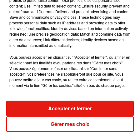
profiles to personalise content; Use profiles to select personalised
content; Use limited data to select content; Ensure security, prevent and
detect fraud, and fix errors; Deliver and present advertising and content;
Save and communicate privacy choices. These technologies may
process personal data such as IP address and browsing data to offer
following functionalities: Identify devices based on information actively
requested; Use precise geolocation data; Match and combine data from
other data sources; Link different devices; Identify devices based on
information transmitted automatically.
Vous pouvez accepter en cliquant sur "Accepter et fermer", ou affiner en
sélectionnant les finalités et/ou partenaires dans "Gérer mes choix".
Vous pouvez également refuser en cliquant sur "Continuer sans
accepter". Vos préférences ne s'appliqueront que pour ce site. Vous
pouvez mettre à jour vos choix, ou retirer votre consentement à tout
moment via le lien "Gérer les cookies" situé en bas de chaque page.
Musique
Accepter et fermer
Julien Lieb s’essaye à la vie de chatelain
Gérer mes choix
dans son nouveau clip
7 août 2026