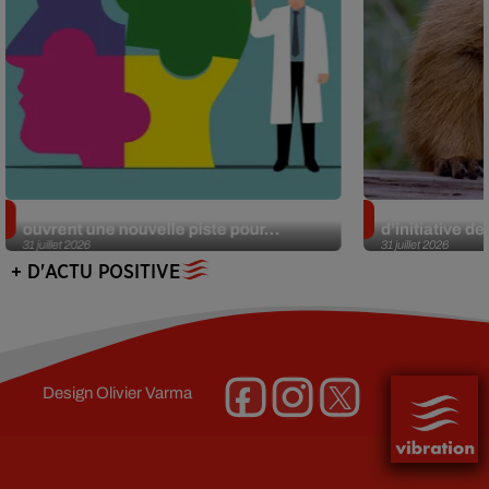
Alzheimer : des chercheurs japonais
Des marmottes
ouvrent une nouvelle piste pour...
d’initiative d
31 juillet 2026
31 juillet 2026
+ D'ACTU POSITIVE
Design
Olivier Varma