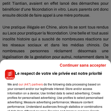
petit
Tiantian
, avaient en effet lancé des démarches pour
bénéficier d’une fécondation in vitro.
Leurs parents ont donc
ensuite décidé de faire appel à une mère porteuse.
Une pratique illégale en Chine, alors ils se sont tous rendus
au Laos pour pratiquer la fécondation.
Une belle et tout aussi
insolite histoire qui a suscité de nombreuses réactions sur
les réseaux sociaux et dans les médias chinois.
De
nombreuses personnes réclament désormais une
légalisation de la gestation pour autrui, notamment dans le
cas de tel drame.
Continuer sans accepter
Le respect de votre vie privée est notre priorité
We and
our (447) partners
do the following data processing based on
Musique
your consent and/or our legitimate interest: Store and/or access
information on a device; Use limited data to select advertising; Create
profiles for personalised advertising; Use profiles to select personalised
advertising; Measure advertising performance; Measure content
Julien Lieb s’essaye à la vie de chatelain
performance; Understand audiences through statistics or combinations
dans son nouveau clip
of data from different sources; Develop and improve services; Create