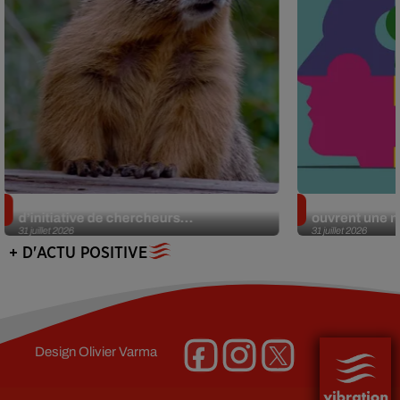
Des marmottes sur OnlyFans : la drôle
Alzheimer : d
d’initiative de chercheurs...
ouvrent une no
31 juillet 2026
31 juillet 2026
+ D'ACTU POSITIVE
Design
Olivier Varma