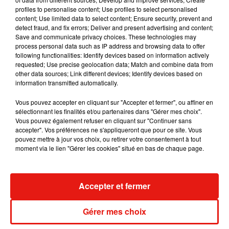
7 août 2026
profiles to personalise content; Use profiles to select personalised
content; Use limited data to select content; Ensure security, prevent and
detect fraud, and fix errors; Deliver and present advertising and content;
Save and communicate privacy choices. These technologies may
process personal data such as IP address and browsing data to offer
following functionalities: Identify devices based on information actively
Madonna sort enfin le remix de « Love
requested; Use precise geolocation data; Match and combine data from
Sensation » avec Kylie Minogue
other data sources; Link different devices; Identify devices based on
7 août 2026
information transmitted automatically.
Vous pouvez accepter en cliquant sur "Accepter et fermer", ou affiner en
sélectionnant les finalités et/ou partenaires dans "Gérer mes choix".
Vous pouvez également refuser en cliquant sur "Continuer sans
Tayc et Didi B dévoilent le single le plus
accepter". Vos préférences ne s'appliqueront que pour ce site. Vous
dansant de l’année
pouvez mettre à jour vos choix, ou retirer votre consentement à tout
7 août 2026
moment via le lien "Gérer les cookies" situé en bas de chaque page.
Accepter et fermer
Angèle et Amélie Lens dévoilent leur
collaboration tant attendue
Gérer mes choix
7 août 2026