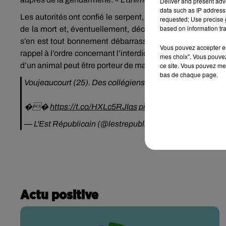
Deliver and present adv
data such as IP address 
Les autorités ont confié le serpent,
un boa constrictor de
requested; Use precise g
based on information tra
de la mort et, éventuellement, découvrir sa provenance : 
s’en est tout bonnement débarrassé dans les eaux du Do
Vous pouvez accepter en 
rappel à l’ordre concernant l’interdiction de baignade, ma
mes choix". Vous pouvez
d’un animal peut être porteur de maladies.
ce site. Vous pouvez met
bas de chaque page.
Voujeaucourt (25). Des collégiens repêchent un boa mor
��
https://t.co/HXLc5RJlas
pic.twitter.com/5OXg9l
— L'Est Républicain (@lestrepublicain)
June 16, 2021
Actu positive