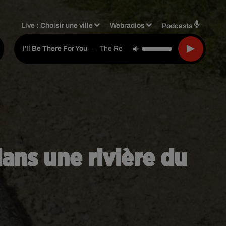
Live :
Choisir une ville
Webradios
Podcasts
-
The Rembrandts
I'll Be There For You
ans une rivière du