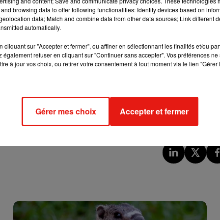
ertising and content; Save and communicate privacy choices. These technologies
and browsing data to offer following functionalities: Identify devices based on infor
 2,40 m
, à un spécialiste de la faune afin de déterminer les cau
eolocation data; Match and combine data from other data sources; Link different de
nsmitted automatically.
soit l’animal s’est échappé de son vivarium, soit son propriéta
ubs. De leur côté, les quatre adolescents ont écopé d’un sim
cliquant sur "Accepter et fermer", ou affiner en sélectionnant les finalités et/ou pa
is également pour la dangerosité de leur découverte, car le cada
 également refuser en cliquant sur "Continuer sans accepter". Vos préférences ne 
tre à jour vos choix, ou retirer votre consentement à tout moment via le lien "Gérer 
t de 2,40 m dans le Doubs
qsh7
Gérer mes choix
Accepter et fermer