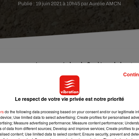
Publié : 19 juin 2021 à 10h45 par Aurélie AMCN
norme serpent mesurant plus de 2 mètres de long.
Contin
n, les adolescents sont partis se rafraîchir dans le petit cours d’
Le respect de votre vie privée est notre priorité
gnalé comme étant interdit à la baignade, mais visiblement t
tre arrivée sur place, la petite bande a aperçu une masse étra
ers
do the following data processing based on your consent and/or our legitimate int
approchés et ont découvert la dépouille d’un énorme serpent.
device; Use limited data to select advertising; Create profiles for personalised adver
vertising; Measure advertising performance; Measure content performance; Unders
 sorti le reptile de l’eau
pour le placer sur le rivage (photo 
ns of data from different sources; Develop and improve services; Create profiles to 
tres, qui passaient par hasard dans le coin, ont lancé l’ale
alised content; Use limited data to select content; Ensure security, prevent and detect
 »
, ont déclaré les témoins principaux.