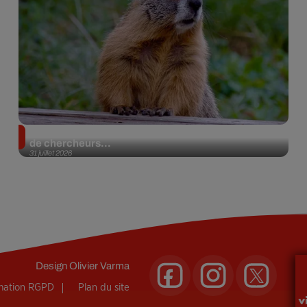
Des marmottes sur OnlyFans : la drôle d’initiative
de chercheurs...
31 juillet 2026
Design
Olivier Varma
rmation RGPD
Plan du site