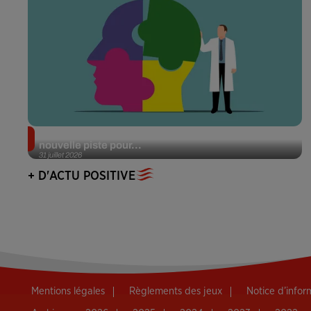
Alzheimer : des chercheurs japonais ouvrent une
nouvelle piste pour...
31 juillet 2026
+ D'ACTU POSITIVE
Mentions légales
Règlements des jeux
Notice d’info