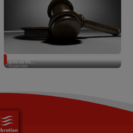
Il achète une veste 3 dollars en friperie et la revend
près de 90...
30 juillet 2026