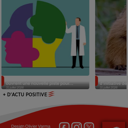
Alzheimer : des chercheurs japonais
Des marmottes
ouvrent une nouvelle piste pour...
d’initiative d
31 juillet 2026
31 juillet 2026
+ D'ACTU POSITIVE
Design
Olivier Varma