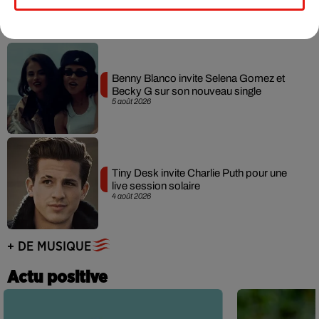
7 août 2026
Benny Blanco invite Selena Gomez et
Becky G sur son nouveau single
5 août 2026
Tiny Desk invite Charlie Puth pour une
live session solaire
4 août 2026
+ DE MUSIQUE
Actu positive