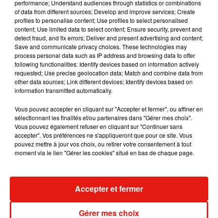
performance; Understand audiences through statistics or combinations
of data from different sources; Develop and improve services; Create
Julien Lieb s’essaye à la vie de chatelain
profiles to personalise content; Use profiles to select personalised
dans son nouveau clip
7 août 2026
content; Use limited data to select content; Ensure security, prevent and
detect fraud, and fix errors; Deliver and present advertising and content;
Save and communicate privacy choices. These technologies may
process personal data such as IP address and browsing data to offer
following functionalities: Identify devices based on information actively
requested; Use precise geolocation data; Match and combine data from
Madonna sort enfin le remix de « Love
other data sources; Link different devices; Identify devices based on
Sensation » avec Kylie Minogue
information transmitted automatically.
7 août 2026
Vous pouvez accepter en cliquant sur "Accepter et fermer", ou affiner en
sélectionnant les finalités et/ou partenaires dans "Gérer mes choix".
Vous pouvez également refuser en cliquant sur "Continuer sans
accepter". Vos préférences ne s'appliqueront que pour ce site. Vous
Tayc et Didi B dévoilent le single le plus
pouvez mettre à jour vos choix, ou retirer votre consentement à tout
dansant de l’année
moment via le lien "Gérer les cookies" situé en bas de chaque page.
7 août 2026
Accepter et fermer
Angèle et Amélie Lens dévoilent leur
Gérer mes choix
collaboration tant attendue