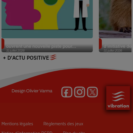
Alzheimer : des chercheurs japonais
Des marmottes
ouvrent une nouvelle piste pour...
d’initiative d
31 juillet 2026
31 juillet 2026
+ D'ACTU POSITIVE
Design
Olivier Varma
Mentions légales
Règlements des jeux