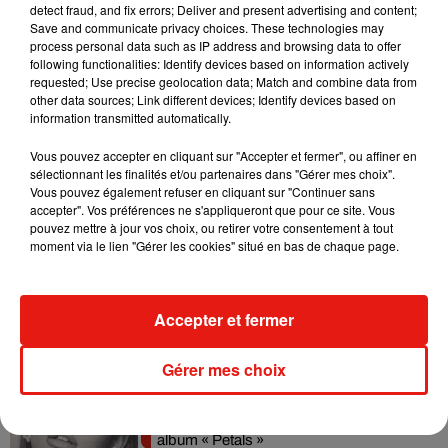
detect fraud, and fix errors; Deliver and present advertising and content;
Tiny Desk invite Charlie Puth pour une
Save and communicate privacy choices. These technologies may
live session solaire
process personal data such as IP address and browsing data to offer
4 août 2026
following functionalities: Identify devices based on information actively
requested; Use precise geolocation data; Match and combine data from
other data sources; Link different devices; Identify devices based on
information transmitted automatically.
Ariana Grande prendra une pause après
Vous pouvez accepter en cliquant sur "Accepter et fermer", ou affiner en
sa tournée mondiale
sélectionnant les finalités et/ou partenaires dans "Gérer mes choix".
4 août 2026
Vous pouvez également refuser en cliquant sur "Continuer sans
accepter". Vos préférences ne s'appliqueront que pour ce site. Vous
pouvez mettre à jour vos choix, ou retirer votre consentement à tout
moment via le lien "Gérer les cookies" situé en bas de chaque page.
Grand Corps Malade emmène Styleto
en road-trip dans son nouveau clip
Accepter et fermer
31 juillet 2026
Gérer mes choix
Ariana Grande se libère dans son nouvel
album « Petals »