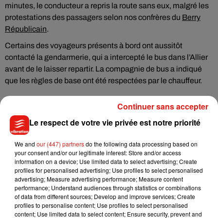
minutes, le conducteur a repris la route sans eux, malgré les
protestations des passagers selon nos confrères du
Berry
Républicain
.
Certains des voyageurs présents à bord ont aussitôt
contacté la gendarmerie, qui a intercepté le bus dans l’Allier
avant de le laisser repartir. La compagnie de bus a indiqué
que les règles de base ont été respectées par le chauffeur.
Continuer sans accepter
Le respect de votre vie privée est notre priorité
Musique
We and
our (447) partners
do the following data processing based on
your consent and/or our legitimate interest: Store and/or access
information on a device; Use limited data to select advertising; Create
Benny Blanco invite Selena Gomez et
profiles for personalised advertising; Use profiles to select personalised
Becky G sur son nouveau single
advertising; Measure advertising performance; Measure content
5 août 2026
performance; Understand audiences through statistics or combinations
of data from different sources; Develop and improve services; Create
profiles to personalise content; Use profiles to select personalised
content; Use limited data to select content; Ensure security, prevent and