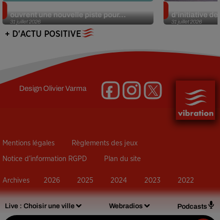
Alzheimer : des chercheurs japonais
Des marmottes
ouvrent une nouvelle piste pour...
d’initiative d
31 juillet 2026
31 juillet 2026
+ D'ACTU POSITIVE
Design
Olivier Varma
Mentions légales
Règlements des jeux
Notice d’information RGPD
Plan du site
Archives
2026
2025
2024
2023
2022
Live :
Choisir une ville
Webradios
Podcasts