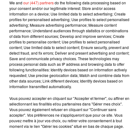
We and
our (447) partners
do the following data processing based on
des passagers et à la récupération de l’organe en question.
your consent and/or our legitimate interest: Store and/or access
En somme, plus de peur que de mal !
information on a device; Use limited data to select advertising; Create
profiles for personalised advertising; Use profiles to select personalised
advertising; Measure advertising performance; Measure content
performance; Understand audiences through statistics or combinations
of data from different sources; Develop and improve services; Create
profiles to personalise content; Use profiles to select personalised
Musique
content; Use limited data to select content; Ensure security, prevent and
detect fraud, and fix errors; Deliver and present advertising and content;
Save and communicate privacy choices. These technologies may
process personal data such as IP address and browsing data to offer
Julien Lieb s’essaye à la vie de chatelain
following functionalities: Identify devices based on information actively
dans son nouveau clip
requested; Use precise geolocation data; Match and combine data from
7 août 2026
other data sources; Link different devices; Identify devices based on
information transmitted automatically.
Vous pouvez accepter en cliquant sur "Accepter et fermer", ou affiner en
sélectionnant les finalités et/ou partenaires dans "Gérer mes choix".
Madonna sort enfin le remix de « Love
Vous pouvez également refuser en cliquant sur "Continuer sans
Sensation » avec Kylie Minogue
accepter". Vos préférences ne s'appliqueront que pour ce site. Vous
7 août 2026
pouvez mettre à jour vos choix, ou retirer votre consentement à tout
moment via le lien "Gérer les cookies" situé en bas de chaque page.