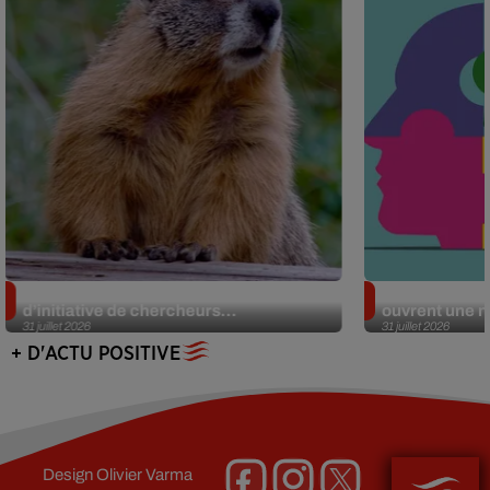
Des marmottes sur OnlyFans : la drôle
Alzheimer : d
d’initiative de chercheurs...
ouvrent une no
31 juillet 2026
31 juillet 2026
+ D'ACTU POSITIVE
Design
Olivier Varma