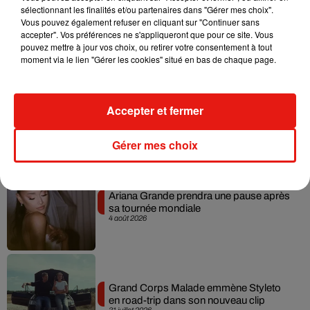
sélectionnant les finalités et/ou partenaires dans "Gérer mes choix".
Benny Blanco invite Selena Gomez et
Vous pouvez également refuser en cliquant sur "Continuer sans
Becky G sur son nouveau single
accepter". Vos préférences ne s'appliqueront que pour ce site. Vous
5 août 2026
pouvez mettre à jour vos choix, ou retirer votre consentement à tout
moment via le lien "Gérer les cookies" situé en bas de chaque page.
Tiny Desk invite Charlie Puth pour une
Accepter et fermer
live session solaire
4 août 2026
Gérer mes choix
Ariana Grande prendra une pause après
sa tournée mondiale
4 août 2026
Grand Corps Malade emmène Styleto
en road-trip dans son nouveau clip