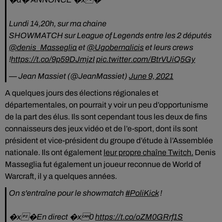
Lundi 14,20h, sur ma chaine
SHOWMATCH sur League of Legends entre les 2 députés
@denis_Masseglia
et
@Ugobernalicis
et leurs crews
!
https://t.co/9p59DJmjzI
pic.twitter.com/BtrVUiQ5Gy
— Jean Massiet (@JeanMassiet)
June 9, 2021
A quelques jours des élections régionales et
départementales, on pourrait y voir un peu d’opportunisme
de la part des élus. Ils sont cependant tous les deux de fins
connaisseurs des jeux vidéo et de l’e-sport, dont ils sont
président et vice-président du groupe d’étude à l’Assemblée
nationale. Ils ont également
leur propre chaîne Twitch.
Denis
Masseglia fut également un joueur reconnue de World of
Warcraft, il y a quelques années.
On s'entraîne pour le showmatch
#PoliKick
!
�x�En direct �x0
https://t.co/oZM0GRrf1S