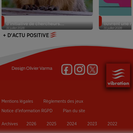
Des marmottes sur OnlyFans : la drôle
Alzheimer : d
d’initiative de chercheurs...
ouvrent une no
31 juillet 2026
31 juillet 2026
+ D'ACTU POSITIVE
Design
Olivier Varma
Mentions légales
Règlements des jeux
Notice d’information RGPD
Plan du site
Archives
2026
2025
2024
2023
2022