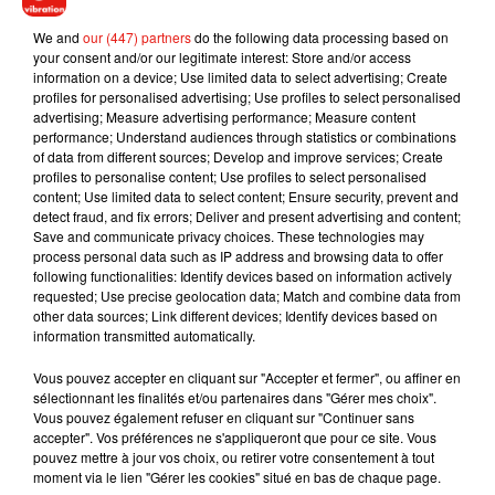
We and
our (447) partners
do the following data processing based on
your consent and/or our legitimate interest: Store and/or access
information on a device; Use limited data to select advertising; Create
profiles for personalised advertising; Use profiles to select personalised
advertising; Measure advertising performance; Measure content
performance; Understand audiences through statistics or combinations
of data from different sources; Develop and improve services; Create
profiles to personalise content; Use profiles to select personalised
content; Use limited data to select content; Ensure security, prevent and
Musique
detect fraud, and fix errors; Deliver and present advertising and content;
Save and communicate privacy choices. These technologies may
process personal data such as IP address and browsing data to offer
following functionalities: Identify devices based on information actively
Julien Lieb s’essaye à la vie de chatelain
requested; Use precise geolocation data; Match and combine data from
dans son nouveau clip
other data sources; Link different devices; Identify devices based on
7 août 2026
information transmitted automatically.
Vous pouvez accepter en cliquant sur "Accepter et fermer", ou affiner en
sélectionnant les finalités et/ou partenaires dans "Gérer mes choix".
Vous pouvez également refuser en cliquant sur "Continuer sans
Madonna sort enfin le remix de « Love
accepter". Vos préférences ne s'appliqueront que pour ce site. Vous
Sensation » avec Kylie Minogue
pouvez mettre à jour vos choix, ou retirer votre consentement à tout
7 août 2026
moment via le lien "Gérer les cookies" situé en bas de chaque page.