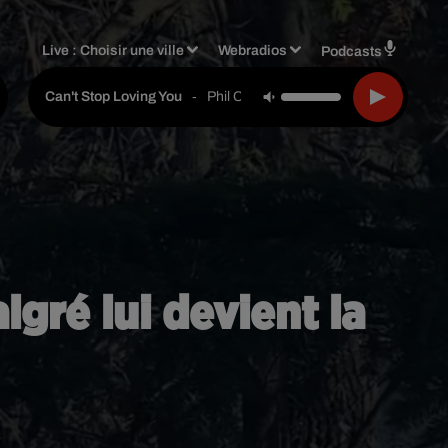
Live :
Choisir une ville
Webradios
Podcasts
-
Phil Collins
Can't Stop Loving You
gré lui devient la