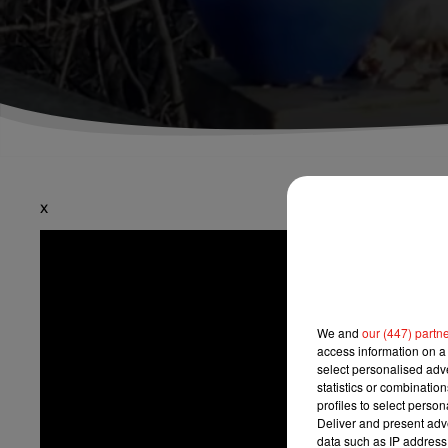
x
We and
our (447) partn
access information on a 
select personalised ad
statistics or combinatio
profiles to select person
Deliver and present adv
data such as IP address 