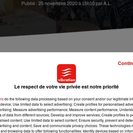
Publié : 25 novembre 2020 à 15h10 par A.L.
Contin
Le respect de votre vie privée est notre priorité
ers
do the following data processing based on your consent and/or our legitimate int
device; Use limited data to select advertising; Create profiles for personalised adver
vertising; Measure advertising performance; Measure content performance; Unders
ns of data from different sources; Develop and improve services; Create profiles to 
alised content; Use limited data to select content; Ensure security, prevent and detect
ertising and content; Save and communicate privacy choices. These technologies
and browsing data to offer following functionalities: Identify devices based on infor