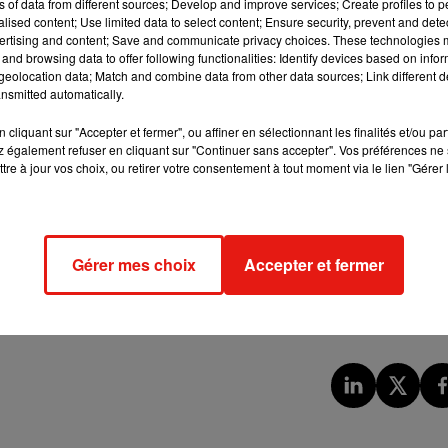
ns of data from different sources; Develop and improve services; Create profiles to 
ituent un réel danger pour l’enfant : risque de brûlures des tis
alised content; Use limited data to select content; Ensure security, prevent and detect
ertising and content; Save and communicate privacy choices. These technologies
 donc été conduit en catastrophe au bloc opératoire. L’opératio
and browsing data to offer following functionalities: Identify devices based on infor
 retirés avec succès. Aujourd’hui, le garçon de 12 ans est
eolocation data; Match and combine data from other data sources; Link different de
nsmitted automatically.
m’a annoncé le nombre d’aimants (…). Rhiley adore la science,
cliquant sur "Accepter et fermer", ou affiner en sélectionnant les finalités et/ou pa
r attirer les objets et pour les voir ressortir ensuite... C’est t
 également refuser en cliquant sur "Continuer sans accepter". Vos préférences ne 
tre à jour vos choix, ou retirer votre consentement à tout moment via le lien "Gérer 
ants font après tout
», a confié la mère de famille à nos confrè
ne homme ne doit évidemment pas être reproduite sous peine
Gérer mes choix
Accepter et fermer
e deliberately swallowed 54 toy MAGNETS
https://t.co/tOE8REvI