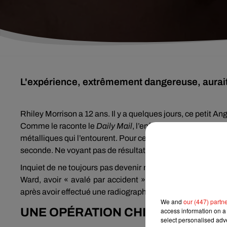
L'expérience, extrêmement dangereuse, aurait p
Rhiley Morrison a 12 ans. Il y a quelques jours, ce petit An
Comme le raconte le
Daily Mail
, l’enfant a en effet voulu
métalliques qui l’entourent. Pour cela, il s’est procuré plu
seconde. Ne voyant pas de résultats immédiats, il a reco
Inquiet de ne toujours pas devenir magnétique et souffran
Ward, avoir « avalé par accident » deux petits aimants. P
après avoir effectué une radiographie, les médecins ont con
We and
our (447) partn
UNE OPÉRATION CHIRURGICALE 
access information on a 
select personalised ad