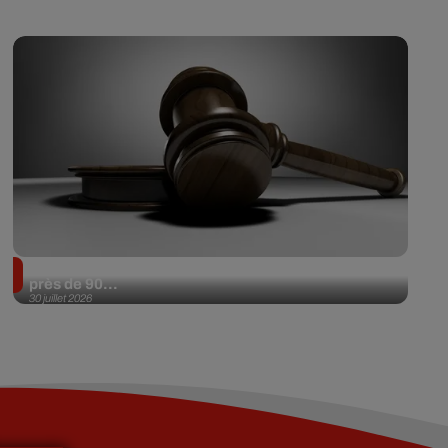
Il achète une veste 3 dollars en friperie et la revend
près de 90...
30 juillet 2026