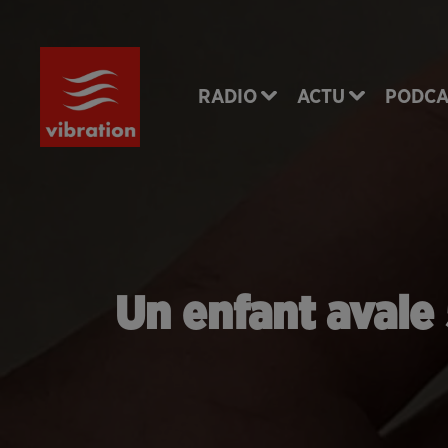
RADIO
ACTU
PODCA
Un enfant avale