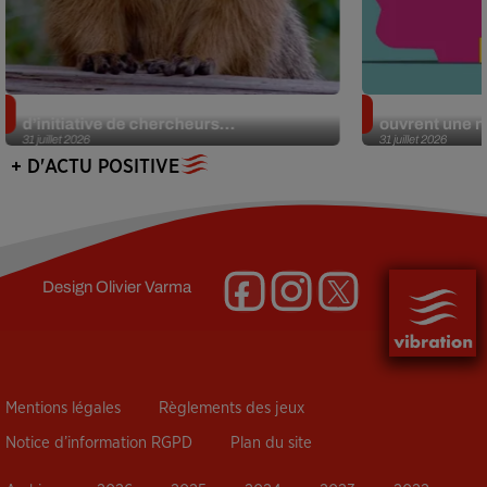
Des marmottes sur OnlyFans : la drôle
Alzheimer : d
d’initiative de chercheurs...
ouvrent une no
31 juillet 2026
31 juillet 2026
+ D'ACTU POSITIVE
Design
Olivier Varma
Mentions légales
Règlements des jeux
Notice d’information RGPD
Plan du site