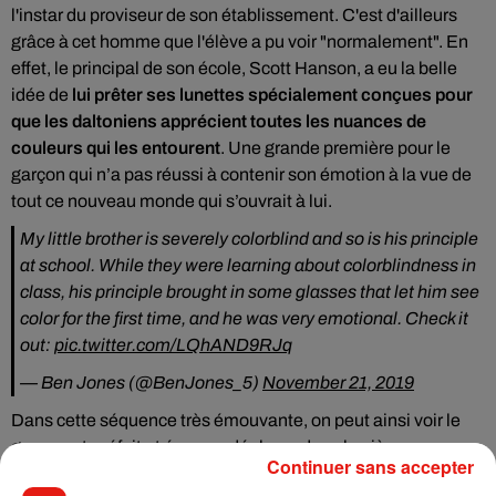
l'instar du proviseur de son établissement. C'est d'ailleurs
grâce à cet homme que l'élève a pu voir "normalement". En
effet, le principal de son école, Scott Hanson, a eu la belle
idée de
lui prêter ses lunettes spécialement conçues pour
que les daltoniens apprécient toutes les nuances de
couleurs qui les entourent
. Une grande première pour le
garçon qui n’a pas réussi à contenir son émotion à la vue de
tout ce nouveau monde qui s’ouvrait à lui.
My little brother is severely colorblind and so is his principle
at school. While they were learning about colorblindness in
class, his principle brought in some glasses that let him see
color for the first time, and he was very emotional. Check it
out:
pic.twitter.com/LQhAND9RJq
— Ben Jones (@BenJones_5)
November 21, 2019
Dans cette séquence très émouvante, on peut ainsi voir l
e
garçon, stupéfait et ému, se déplacer dans la pièce pour
Continuer sans accepter
découvrir les couleurs une à une. Face à cet immense