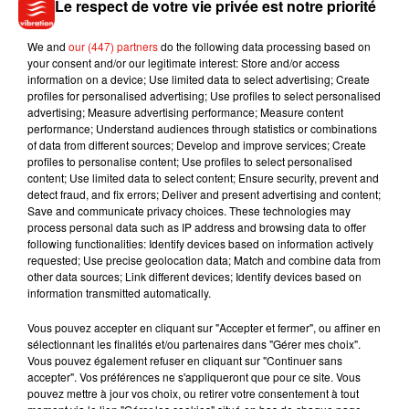
succès (8,2 millions de vues sur Twitter), la maman
Le respect de votre vie privée est notre priorité
de Jonathan
une cagnotte pour son fils
. Objectif : lui offrir
We and
our (447) partners
do the following data processing based on
des lunettes spéciales pour daltonien au coût
your consent and/or our legitimate interest: Store and/or access
particulièrement élevé (entre 274 et 354 dollars). Carol
information on a device; Use limited data to select advertising; Create
Walter Jones, la maman de Jonathan, espérait recevoir 350
profiles for personalised advertising; Use profiles to select personalised
advertising; Measure advertising performance; Measure content
dollars. Elle en a déjà reçu 27
.648. Bra
vo !
performance; Understand audiences through statistics or combinations
of data from different sources; Develop and improve services; Create
profiles to personalise content; Use profiles to select personalised
content; Use limited data to select content; Ensure security, prevent and
detect fraud, and fix errors; Deliver and present advertising and content;
Musique
Save and communicate privacy choices. These technologies may
process personal data such as IP address and browsing data to offer
following functionalities: Identify devices based on information actively
requested; Use precise geolocation data; Match and combine data from
Julien Lieb s’essaye à la vie de chatelain
other data sources; Link different devices; Identify devices based on
dans son nouveau clip
information transmitted automatically.
7 août 2026
Vous pouvez accepter en cliquant sur "Accepter et fermer", ou affiner en
sélectionnant les finalités et/ou partenaires dans "Gérer mes choix".
Vous pouvez également refuser en cliquant sur "Continuer sans
accepter". Vos préférences ne s'appliqueront que pour ce site. Vous
Madonna sort enfin le remix de « Love
pouvez mettre à jour vos choix, ou retirer votre consentement à tout
Sensation » avec Kylie Minogue