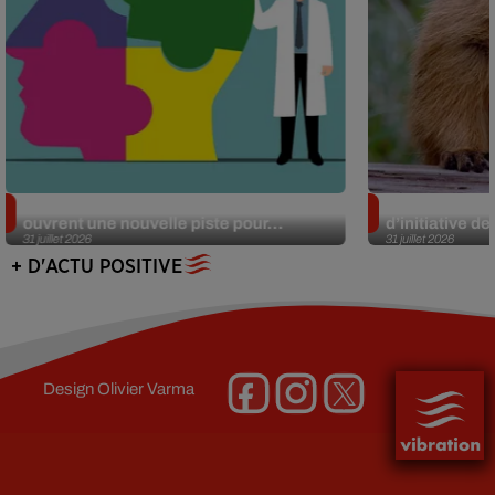
Alzheimer : des chercheurs japonais
Des marmottes
ouvrent une nouvelle piste pour...
d’initiative d
31 juillet 2026
31 juillet 2026
+ D'ACTU POSITIVE
Design
Olivier Varma