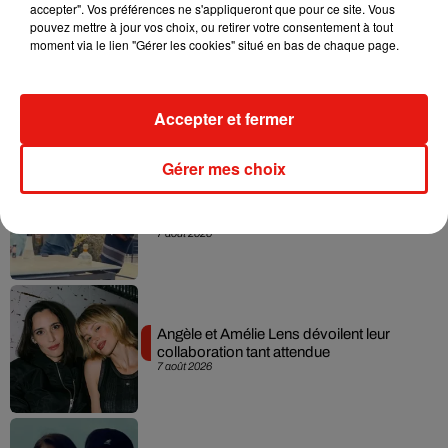
accepter". Vos préférences ne s'appliqueront que pour ce site. Vous
pouvez mettre à jour vos choix, ou retirer votre consentement à tout
moment via le lien "Gérer les cookies" situé en bas de chaque page.
Madonna sort enfin le remix de « Love
Sensation » avec Kylie Minogue
7 août 2026
Accepter et fermer
Gérer mes choix
Tayc et Didi B dévoilent le single le plus
dansant de l’année
7 août 2026
Angèle et Amélie Lens dévoilent leur
collaboration tant attendue
7 août 2026