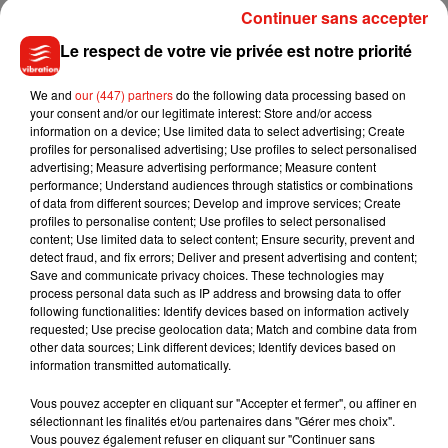
quelque chose pour l’attraper"
, explique-t-elle.
"Avec
Continuer sans accepter
d’autres personnes, j’ai tendu une couverture tout en gardant
Le respect de votre vie privée est notre priorité
un œil sur le garçon. Je regardais la couverture en me
demandant comment on pouvait le récupérer en toute
We and
our (447) partners
do the following data processing based on
sécurité"
, a poursuivi cette membre du personnel de la
your consent and/or our legitimate interest: Store and/or access
copropriété de l'immeuble.
information on a device; Use limited data to select advertising; Create
profiles for personalised advertising; Use profiles to select personalised
Fort heureusement, l
'enfant qui se trouvait seul dans le
advertising; Measure advertising performance; Measure content
performance; Understand audiences through statistics or combinations
logement au moment des faits selon la police, a été
of data from different sources; Develop and improve services; Create
transporté à l'hôpital par un voisin. Il s'en sort sain et sauf.
profiles to personalise content; Use profiles to select personalised
content; Use limited data to select content; Ensure security, prevent and
detect fraud, and fix errors; Deliver and present advertising and content;
Save and communicate privacy choices. These technologies may
process personal data such as IP address and browsing data to offer
Musique
following functionalities: Identify devices based on information actively
requested; Use precise geolocation data; Match and combine data from
other data sources; Link different devices; Identify devices based on
information transmitted automatically.
Julien Lieb s’essaye à la vie de chatelain
dans son nouveau clip
Vous pouvez accepter en cliquant sur "Accepter et fermer", ou affiner en
7 août 2026
sélectionnant les finalités et/ou partenaires dans "Gérer mes choix".
Vous pouvez également refuser en cliquant sur "Continuer sans