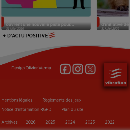
Alzheimer : des chercheurs japonais
Des marmottes
ouvrent une nouvelle piste pour...
d’initiative d
31 juillet 2026
31 juillet 2026
+ D'ACTU POSITIVE
Design
Olivier Varma
Mentions légales
Règlements des jeux
Notice d’information RGPD
Plan du site
Archives
2026
2025
2024
2023
2022