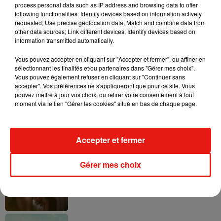
process personal data such as IP address and browsing data to offer
following functionalities: Identify devices based on information actively
requested; Use precise geolocation data; Match and combine data from
other data sources; Link different devices; Identify devices based on
information transmitted automatically.
Benny Blanco invite Selena Gomez et
Becky G sur son nouveau single
5 août 2026
Vous pouvez accepter en cliquant sur "Accepter et fermer", ou affiner en
sélectionnant les finalités et/ou partenaires dans "Gérer mes choix".
Vous pouvez également refuser en cliquant sur "Continuer sans
accepter". Vos préférences ne s'appliqueront que pour ce site. Vous
pouvez mettre à jour vos choix, ou retirer votre consentement à tout
moment via le lien "Gérer les cookies" situé en bas de chaque page.
Tiny Desk invite Charlie Puth pour une
live session solaire
4 août 2026
Accepter et fermer
Gérer mes choix
Ariana Grande prendra une pause après
sa tournée mondiale
4 août 2026