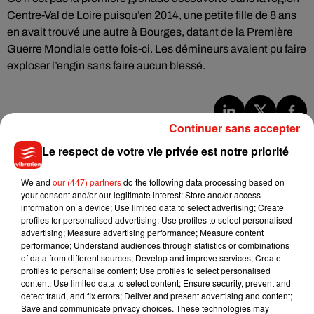
Centre-Val de Loire puisqu’en 2014, une petite fille de 8 ans
en avait trouvé une autre à Bourges, datant de la Première
Guerre Mondiale cette fois-ci. Les démineurs avaient pu faire
exploser l’engin sans faire aucun blessé.
Continuer sans accepter
Musique
Le respect de votre vie privée est notre priorité
We and
our (447) partners
do the following data processing based on
Tayc et Didi B dévoilent le single le plus
your consent and/or our legitimate interest: Store and/or access
dansant de l’année
information on a device; Use limited data to select advertising; Create
7 août 2026
profiles for personalised advertising; Use profiles to select personalised
advertising; Measure advertising performance; Measure content
performance; Understand audiences through statistics or combinations
of data from different sources; Develop and improve services; Create
profiles to personalise content; Use profiles to select personalised
Angèle et Amélie Lens dévoilent leur
content; Use limited data to select content; Ensure security, prevent and
collaboration tant attendue
detect fraud, and fix errors; Deliver and present advertising and content;
7 août 2026
Save and communicate privacy choices. These technologies may