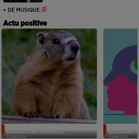
+ DE MUSIQUE
Actu positive
Des marmottes sur OnlyFans : la drôle
Alzheimer : d
d’initiative de chercheurs...
ouvrent une no
31 juillet 2026
31 juillet 2026