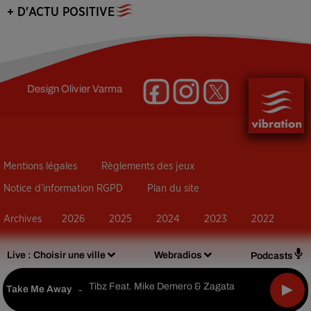
+ D'ACTU POSITIVE
Design
Olivier Varma
Mentions légales
Règlements des jeux
Notice d’information RGPD
Plan du site
Archives
2026
2025
2024
2023
2022
Live :
Choisir une ville
Webradios
Podcasts
Tibz Feat. Mike Demero & Zagata
Take Me Away
-