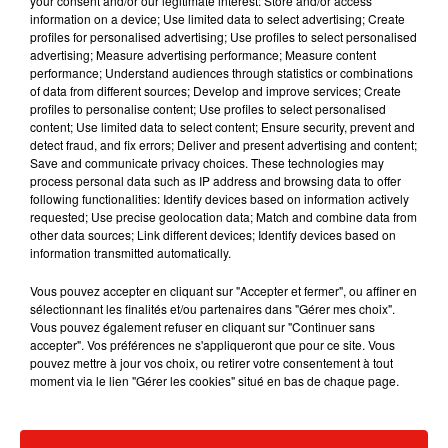
your consent and/or our legitimate interest: Store and/or access
information on a device; Use limited data to select advertising; Create
profiles for personalised advertising; Use profiles to select personalised
advertising; Measure advertising performance; Measure content
performance; Understand audiences through statistics or combinations
Musique
of data from different sources; Develop and improve services; Create
profiles to personalise content; Use profiles to select personalised
content; Use limited data to select content; Ensure security, prevent and
detect fraud, and fix errors; Deliver and present advertising and content;
Benny Blanco invite Selena Gomez et
Save and communicate privacy choices. These technologies may
Becky G sur son nouveau single
process personal data such as IP address and browsing data to offer
5 août 2026
following functionalities: Identify devices based on information actively
requested; Use precise geolocation data; Match and combine data from
other data sources; Link different devices; Identify devices based on
information transmitted automatically.
Vous pouvez accepter en cliquant sur "Accepter et fermer", ou affiner en
Tiny Desk invite Charlie Puth pour une
sélectionnant les finalités et/ou partenaires dans "Gérer mes choix".
live session solaire
4 août 2026
Vous pouvez également refuser en cliquant sur "Continuer sans
accepter". Vos préférences ne s'appliqueront que pour ce site. Vous
pouvez mettre à jour vos choix, ou retirer votre consentement à tout
moment via le lien "Gérer les cookies" situé en bas de chaque page.
Ariana Grande prendra une pause après
sa tournée mondiale