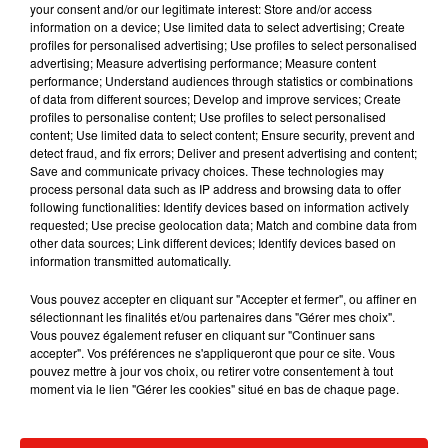
goûter.
your consent and/or our legitimate interest: Store and/or access
information on a device; Use limited data to select advertising; Create
profiles for personalised advertising; Use profiles to select personalised
advertising; Measure advertising performance; Measure content
performance; Understand audiences through statistics or combinations
of data from different sources; Develop and improve services; Create
Musique
profiles to personalise content; Use profiles to select personalised
content; Use limited data to select content; Ensure security, prevent and
detect fraud, and fix errors; Deliver and present advertising and content;
Save and communicate privacy choices. These technologies may
Benny Blanco invite Selena Gomez et
process personal data such as IP address and browsing data to offer
Becky G sur son nouveau single
following functionalities: Identify devices based on information actively
5 août 2026
requested; Use precise geolocation data; Match and combine data from
other data sources; Link different devices; Identify devices based on
information transmitted automatically.
Vous pouvez accepter en cliquant sur "Accepter et fermer", ou affiner en
Tiny Desk invite Charlie Puth pour une
sélectionnant les finalités et/ou partenaires dans "Gérer mes choix".
live session solaire
Vous pouvez également refuser en cliquant sur "Continuer sans
4 août 2026
accepter". Vos préférences ne s'appliqueront que pour ce site. Vous
pouvez mettre à jour vos choix, ou retirer votre consentement à tout
moment via le lien "Gérer les cookies" situé en bas de chaque page.
Ariana Grande prendra une pause après