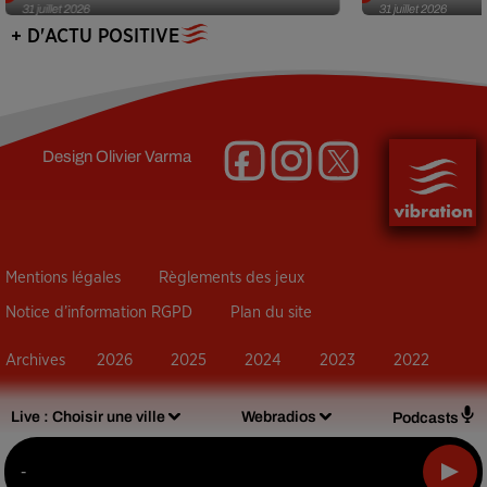
31 juillet 2026
31 juillet 2026
+ D'ACTU POSITIVE
Design
Olivier Varma
Mentions légales
Règlements des jeux
Notice d’information RGPD
Plan du site
Archives
2026
2025
2024
2023
2022
Live :
Choisir une ville
Webradios
Podcasts
-