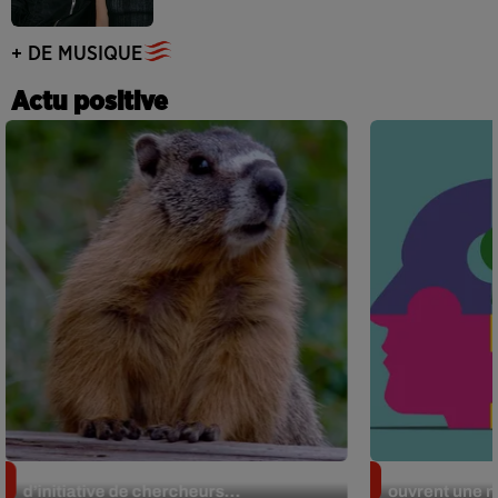
+ DE MUSIQUE
Actu positive
Des marmottes sur OnlyFans : la drôle
Alzheimer : d
d’initiative de chercheurs...
ouvrent une no