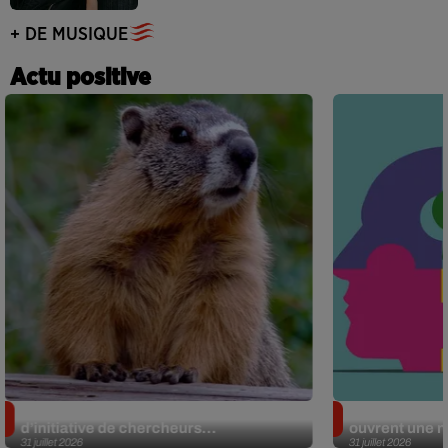
+ DE MUSIQUE
Actu positive
Des marmottes sur OnlyFans : la drôle
Alzheimer : d
d’initiative de chercheurs...
ouvrent une no
31 juillet 2026
31 juillet 2026