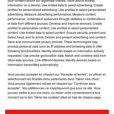
your consent and/or our legitimate interest: Store and/or access
information on a device; Use limited data to select advertising; Create
profiles for personalised advertising; Use profiles to select personalised
advertising; Measure advertising performance; Measure content
performance; Understand audiences through statistics or combinations
Musique
of data from different sources; Develop and improve services; Create
profiles to personalise content; Use profiles to select personalised
content; Use limited data to select content; Ensure security, prevent and
detect fraud, and fix errors; Deliver and present advertising and content;
Benny Blanco invite Selena Gomez et
Save and communicate privacy choices. These technologies may
Becky G sur son nouveau single
process personal data such as IP address and browsing data to offer
5 août 2026
following functionalities: Identify devices based on information actively
requested; Use precise geolocation data; Match and combine data from
other data sources; Link different devices; Identify devices based on
information transmitted automatically.
Vous pouvez accepter en cliquant sur "Accepter et fermer", ou affiner en
Tiny Desk invite Charlie Puth pour une
sélectionnant les finalités et/ou partenaires dans "Gérer mes choix".
live session solaire
Vous pouvez également refuser en cliquant sur "Continuer sans
4 août 2026
accepter". Vos préférences ne s'appliqueront que pour ce site. Vous
pouvez mettre à jour vos choix, ou retirer votre consentement à tout
moment via le lien "Gérer les cookies" situé en bas de chaque page.
Ariana Grande prendra une pause après
sa tournée mondiale