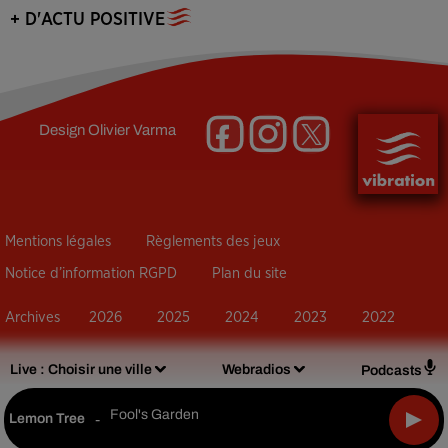
+ D'ACTU POSITIVE
Design
Olivier Varma
Mentions légales
Règlements des jeux
Notice d’information RGPD
Plan du site
Archives
2026
2025
2024
2023
2022
Live :
Choisir une ville
Webradios
Podcasts
Fool's Garden
Lemon Tree
-